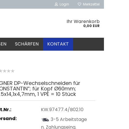
Login
Merkzettel
Ihr Warenkorb
0,00 EUR
SEN
SCHÄRFEN
KONTAKT
IGNER DP-Wechselschneiden für
KONSTANTIN“; für Kopf Ø60mm;
,5x14,1x4,7mm, 1 VPE = 10 Stück
t.Nr.:
KW.97477.4/B02.10
ersand:
3-5 Arbeitstage
n. Zahlungseing.