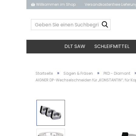
Willkommen im Shop
Versandkostenfreie Lieferu
Geben
Sie
einen
Suchbegrif
DLT SAW
SCHLEIFMITTEL
ein...
»
»
Startseite
Sägen & Fräsen
PKD - Diamant
AIGNER DP-Wechselschneiden für „KONSTANTIN“; für Kop