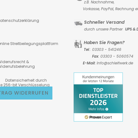
z.B. Nachnahme,
Vorkasse,
PayPal, Rechnung et
atenschutzerklärung
Schneller Versand
durch unsere Partner
UPS & 
Haben Sie Fragen?
nline Streitbeilegungsplattform
Tel
.: 03303 - 541246
Fax
: 03303 - 5060574
iderrufsrecht &
E-Mail:
Info@schleifwerk.de
iderrufsbelehrung
atensicherheit durch
6-bit Verschlüsselung
TRAG WIDERRUFEN