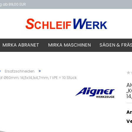
ng ab 89,00 EUR
f
MIRKA ABRANET
MIRKA MASCHINEN
SÄGEN & FRÄ
»
»
Ersatzschneiden
f Ø60mm; 14,5x14,1x4,7mm, 1 VPE = 10 Stück
A
„
14
Ar
V