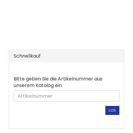
Schnellkauf
BITTE
Bitte geben Sie die Artikelnummer aus
GEBEN
unserem Katalog ein.
SIE
DIE
ARTIKELNUMMER
AUS
LOS
UNSEREM
KATALOG
EIN.