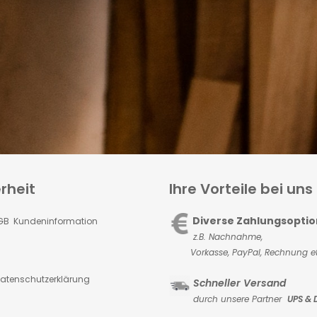
rheit
Ihre Vorteile bei uns
Diverse Zahlungsopti
GB Kundeninformation
z.B. Nachnahme,
Vorkasse,
PayPal, Rechnung et
atenschutzerklärung
Schneller Versand
durch unsere Partner
UPS & 