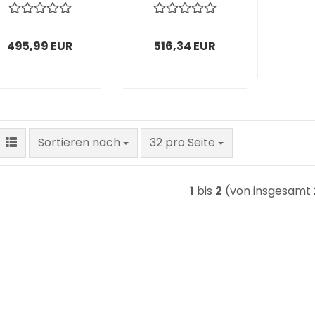
495,99 EUR
516,34 EUR
Sortieren nach
pro Seite
Sortieren nach
32 pro Seite
1
bis
2
(von insgesamt