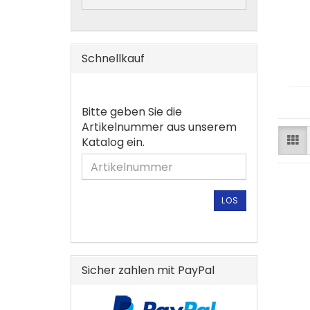
Schnellkauf
BITTE
Bitte geben Sie die
GEBEN
Artikelnummer aus unserem
SIE
Katalog ein.
DIE
ARTIKELNUMMER
AUS
UNSEREM
LOS
KATALOG
EIN.
Sicher zahlen mit PayPal