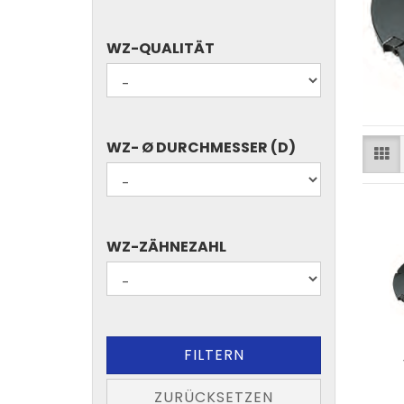
BOHRER..)
WZ-
WZ-QUALITÄT
QUALITÄT
WZ-
WZ- Ø DURCHMESSER (D)
Ø
DURCHMESSER
(D)
WZ-
WZ-ZÄHNEZAHL
ZÄHNEZAHL
FILTERN
ZURÜCKSETZEN