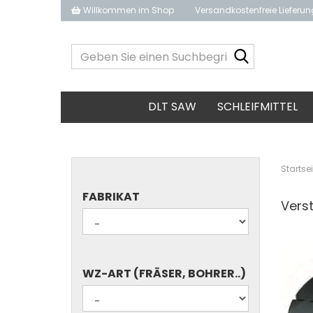
Willkommen im Shop
Versandkostenfreie Lieferu
Geben
Sie
einen
Suchbegrif
DLT SAW
SCHLEIFMITTEL
ein...
Startsei
FABRIKAT
FABRIKAT
Verst
WZ-
WZ-ART (FRÄSER, BOHRER..)
ART
(FRÄSER,