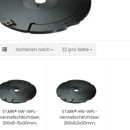
Sortieren nach
pro Seite
Sortieren nach
32 pro Seite
STARK® HW-WPL-
STARK® HW-WPL-
Verstellschlitzfräser;
Verstellschlitzfräser;
200x8-15x30mm,
250x8,0x30mm,
z4+v4; 1 VPE = 1 Stck
z4+v4; 1 VPE = 1 Stck