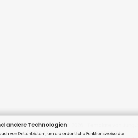
nd andere Technologien
p erstellen
mit Gambio.de © 2026 | Template von
JungC
Alle Preise inkl. MwSt. & zzgl. Versandkosten
ch von Drittanbietern, um die ordentliche Funktionsweise der