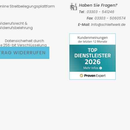
Haben Sie Fragen?
nline Streitbeilegungsplattform
Tel
.: 03303 - 541246
Fax
: 03303 - 5060574
iderrufsrecht &
E-Mail:
Info@schleifwerk.de
iderrufsbelehrung
atensicherheit durch
6-bit Verschlüsselung
TRAG WIDERRUFEN