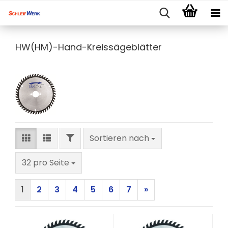
HW(HM)-Hand-Kreissägeblätter
FILTER
Sortieren nach
Sortieren nach
pro Seite
32 pro Seite
1
2
3
4
5
6
7
»