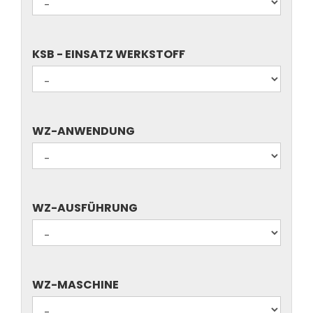
BOHRUNGSDURCHMESSER
(D)
KSB
KSB - EINSATZ WERKSTOFF
-
EINSATZ
WERKSTOFF
WZ-
WZ-ANWENDUNG
ANWENDUNG
WZ-
WZ-AUSFÜHRUNG
AUSFÜHRUNG
WZ-
WZ-MASCHINE
MASCHINE