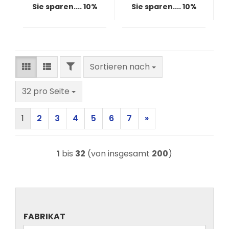
Sie sparen.... 10%
Sie sparen.... 10%
FILTER
Sortieren nach
Sortieren nach
pro Seite
32 pro Seite
1
2
3
4
5
6
7
»
1
bis
32
(von insgesamt
200
)
FABRIKAT
FABRIKAT