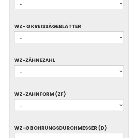
WZ-
WZ- Ø KREISSÄGEBLÄTTER
Ø
KREISSÄGEBLÄTTER
WZ-
WZ-ZÄHNEZAHL
ZÄHNEZAHL
WZ-
WZ-ZAHNFORM (ZF)
ZAHNFORM
(ZF)
WZ-
WZ-Ø BOHRUNGSDURCHMESSER (D)
Ø