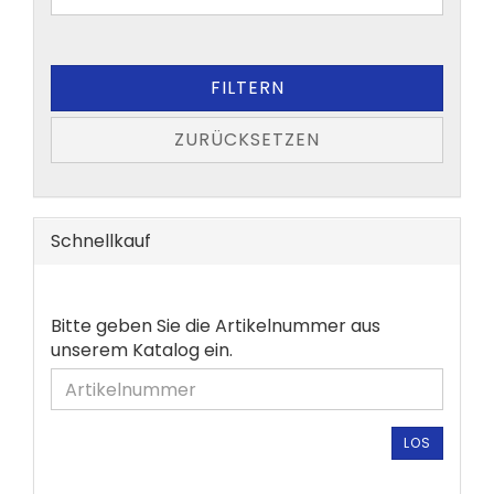
FILTERN
ZURÜCKSETZEN
Schnellkauf
BITTE
Bitte geben Sie die Artikelnummer aus
GEBEN
unserem Katalog ein.
SIE
DIE
ARTIKELNUMMER
AUS
LOS
UNSEREM