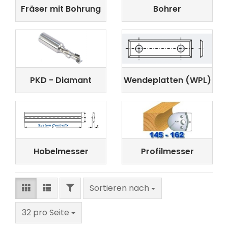
Fräser mit Bohrung
Bohrer
PKD - Diamant
Wendeplatten (WPL)
Hobelmesser
Profilmesser
FILTER
Sortieren nach
Sortieren nach
pro Seite
32 pro Seite