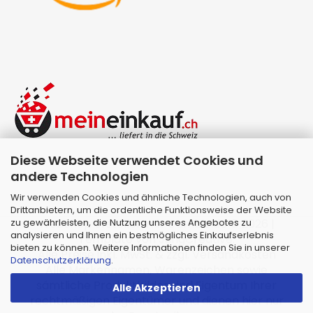
Diese Webseite verwendet Cookies und
andere Technologien
Wir verwenden Cookies und ähnliche Technologien, auch von
Drittanbietern, um die ordentliche Funktionsweise der Website
zu gewährleisten, die Nutzung unseres Angebotes zu
Webshop erstellen
mit Gambio.de © 2026 |
analysieren und Ihnen ein bestmögliches Einkaufserlebnis
Template von
JungCreative
.
bieten zu können. Weitere Informationen finden Sie in unserer
Alle Preise inkl. MwSt. & zzgl. Versandkosten
Datenschutzerklärung
.
Alle Markennamen, Warenzeichen sowie
sämtliche Produktbilder sind Eigentum Ihrer
Alle Akzeptieren
rechtmäßigen Eigentümer und dienen hier nur