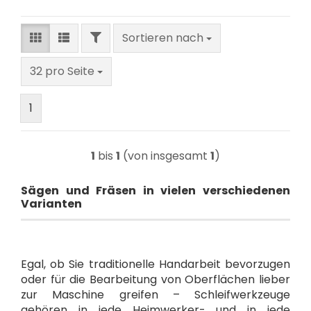
FILTER
Sortieren nach
Sortieren nach
pro Seite
32 pro Seite
1
1
bis
1
(von insgesamt
1
)
Sägen und Fräsen in vielen verschiedenen
Varianten
Egal, ob Sie traditionelle Handarbeit bevorzugen
oder für die Bearbeitung von Oberflächen lieber
zur Maschine greifen – Schleifwerkzeuge
gehören in jede Heimwerker- und in jede