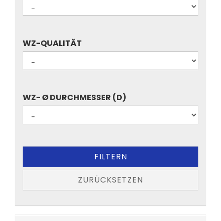
WZ-
WZ-QUALITÄT
QUALITÄT
WZ-
WZ- Ø DURCHMESSER (D)
Ø
DURCHMESSER
(D)
FILTERN
ZURÜCKSETZEN