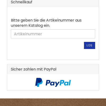
Schnellkauf
BITTE
Bitte geben Sie die Artikelnummer aus
GEBEN
unserem Katalog ein.
SIE
DIE
ARTIKELNUMMER
AUS
LOS
UNSEREM
KATALOG
EIN.
Sicher zahlen mit PayPal