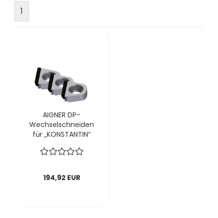
1
AIGNER DP-
Wechselschneiden
für „KONSTANTIN“
Ø85mm;
14,5x14,1x4,7; 1 VPE
= 4 Stück
194,92 EUR