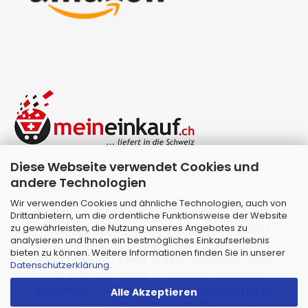
Diese Webseite verwendet Cookies und
andere Technologien
Wir verwenden Cookies und ähnliche Technologien, auch von
Drittanbietern, um die ordentliche Funktionsweise der Website
zu gewährleisten, die Nutzung unseres Angebotes zu
Webshop erstellen
mit Gambio.de © 2026 |
analysieren und Ihnen ein bestmögliches Einkaufserlebnis
Template von
JungCreative
.
bieten zu können. Weitere Informationen finden Sie in unserer
Alle Preise inkl. MwSt. & zzgl. Versandkosten
Datenschutzerklärung
.
Alle Markennamen, Warenzeichen sowie
sämtliche Produktbilder sind Eigentum Ihrer
Alle Akzeptieren
rechtmäßigen Eigentümer und dienen hier nur