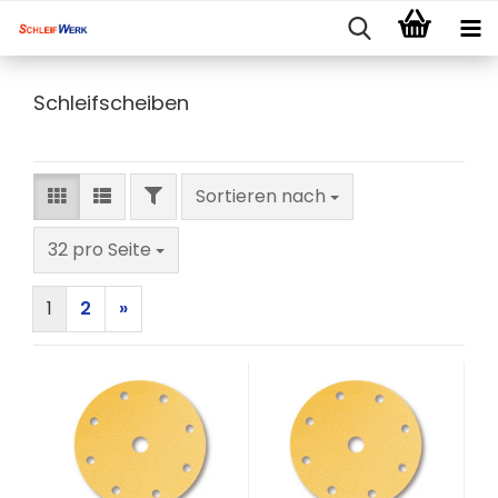
Schleifscheiben
FILTER
Sortieren nach
Sortieren nach
pro Seite
32 pro Seite
1
2
»