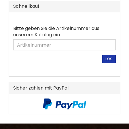
Schnellkauf
BITTE
Bitte geben Sie die Artikelnummer aus
GEBEN
unserem Katalog ein.
SIE
DIE
ARTIKELNUMMER
AUS
LOS
UNSEREM
KATALOG
EIN.
Sicher zahlen mit PayPal