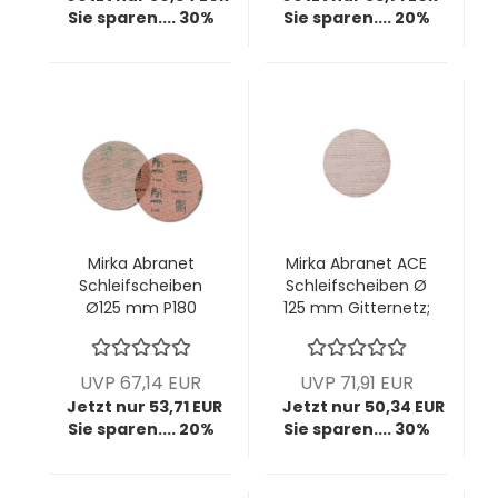
Sie sparen.... 30%
Sie sparen.... 20%
Mirka Abranet
Mirka Abranet ACE
Schleifscheiben
Schleifscheiben Ø
Ø125 mm P180
125 mm Gitternetz;
Gitternetz; VPE: 50
P150; VPE: 50
Stck/Pck
Stck/Pck
UVP 67,14 EUR
UVP 71,91 EUR
Jetzt nur 53,71 EUR
Jetzt nur 50,34 EUR
Sie sparen.... 20%
Sie sparen.... 30%