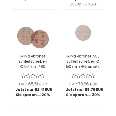
1,33 EUR pro Stück
Mirka Abranet
Mirka Abranet ACE
Schleifscheiben
Schleifscheiben Ø
Ø150 mm P80
150 mm Gitternetz;
Gitternetz; VPE: 50
P100; VPE: 50
Stck/Pck
Stck/Pck
UVP 65,51 EUR
UVP 79,66 EUR
Jetzt nur 52,41 EUR
Jetzt nur 55,76 EUR
Sie sparen.... 20%
Sie sparen.... 30%