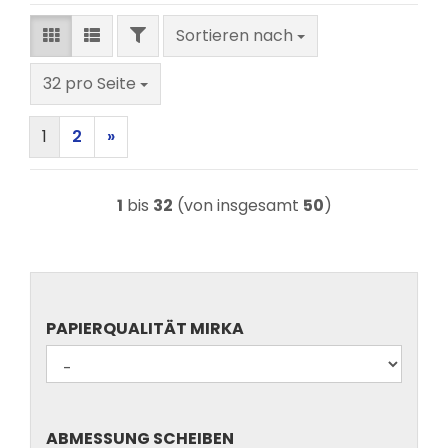
FILTER
Sortieren nach
Sortieren nach
pro Seite
32 pro Seite
1
2
»
1
bis
32
(von insgesamt
50
)
PAPIERQUALITÄT
PAPIERQUALITÄT MIRKA
MIRKA
ABMESSUNG
ABMESSUNG SCHEIBEN