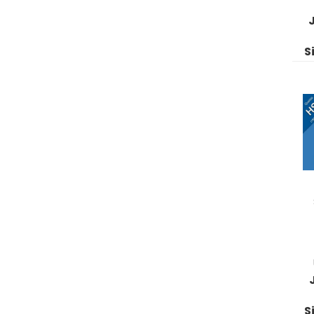
J
S
S