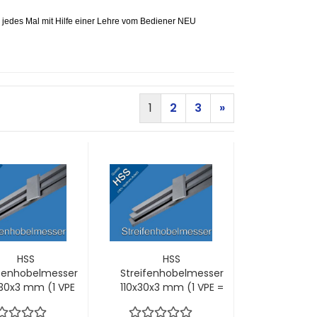
jedes Mal mit Hilfe einer Lehre vom Bediener NEU
1
2
3
»
HSS
HSS
ifenhobelmesser
Streifenhobelmesser
30x3 mm (1 VPE
110x30x3 mm (1 VPE =
= 2 Stck)
2 Stck)