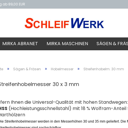
ng ab 89,00 EUR
f
MIRKA ABRANET
MIRKA MASCHINEN
SÄGEN & FRÄ
»
»
»
te
Sägen & Fräsen
Hobelmesser
Streifenhobelm. 30 mm
Streifenhobelmesser 30 x 3 mm
iefern Ihnen die Universal-Qualität mit hohen Standwegen:
HSS
(Hochleistungsschnellstahl) mit 18 % Wolfram-Anteil
Harthölzern
ie Streifenhobelmesser werden in den Messerhöhen 30 und 35 mm geliefert. Die M
treifenhobelmesser sind nachschärfbar