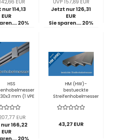
142,66 EUR
UVP 157,89 EUR
 nur 114,13
Jetzt nur 126,31
EUR
EUR
aren.... 20%
Sie sparen.... 20%
HSS
HM (HW)-
ifenhobelmesser
bestueckte
x30x3 mm (1 VPE
Streifenhobelmesser
= 2 Stck)
60x30x3-mm (1 VPE
= 2 Stck)
207,77 EUR
43,27 EUR
 nur 166,22
EUR
aren.... 20%