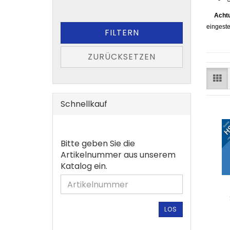
​
Acht
eingeste
FILTERN
ZURÜCKSETZEN
Schnellkauf
BITTE
Bitte geben Sie die
GEBEN
Artikelnummer aus unserem
SIE
Katalog ein.
DIE
ARTIKELNUMMER
AUS
UNSEREM
LOS
KATALOG