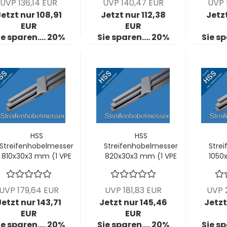
UVP 136,14 EUR
UVP 140,47 EUR
UVP 
etzt nur 108,91
Jetzt nur 112,38
Jetzt
EUR
EUR
ie sparen.... 20%
Sie sparen.... 20%
Sie sp
HSS
HSS
Streifenhobelmesser
Streifenhobelmesser
Stre
810x30x3 mm (1 VPE
820x30x3 mm (1 VPE
1050
= 2 Stck)
= 2 Stck)
UVP 179,64 EUR
UVP 181,83 EUR
UVP 
Jetzt nur 143,71
Jetzt nur 145,46
Jetzt
EUR
EUR
ie sparen.... 20%
Sie sparen.... 20%
Sie sp