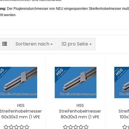
ung:
Der Flugkreisdurchmesser von NEU eingespannten Streifenhobelmesser muß 
llt werden.
Sortieren nach
pro Seite
Sortieren nach
32 pro Seite
HSS
HSS
Streifenhobelmesser
Streifenhobelmesser
Stre
60x30x3 mm (1 VPE
80x30x3 mm (1 VPE
100x
= 2 Stck)
= 2 Stck)