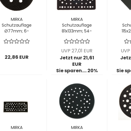
MIRKA
MIRKA
Schutzauflage
Schutzauflage
Sch
Ø77mm; 6-
81x133mm; 54-
115x
Loch; VPE: 5
Loch; VPE: 5
Lo
Stck/Pck
Stck/Pck
S
UVP 27,01 EUR
UVP 
22,86 EUR
Jetzt nur 21,61
Jetz
EUR
Sie sparen.... 20%
Sie sp
MIRKA
MIRKA