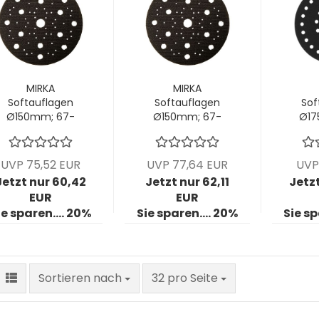
MIRKA
MIRKA
Softauflagen
Softauflagen
Sof
Ø150mm; 67-
Ø150mm; 67-
Ø17
Loch; Stärke
Loch; Stärke
Loc
10mm; VPE: 5
5mm; VPE: 5
mm;
Stck/Pck
Stck/Pck
UVP 75,52 EUR
UVP 77,64 EUR
UVP
Jetzt nur 60,42
Jetzt nur 62,11
Jetzt
EUR
EUR
ie sparen.... 20%
Sie sparen.... 20%
Sie sp
Sortieren nach
pro Seite
Sortieren nach
32 pro Seite