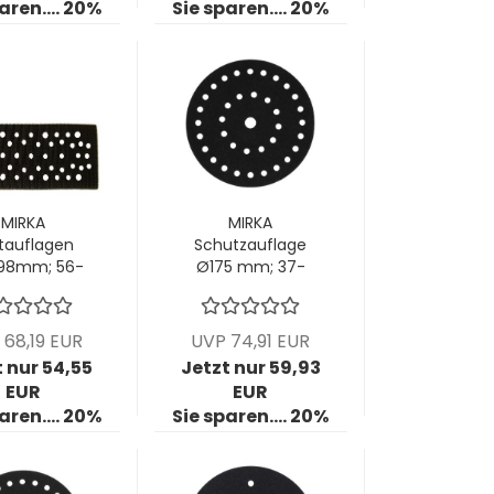
aren.... 20%
Sie sparen.... 20%
MIRKA
MIRKA
tauflagen
Schutzauflage
198mm; 56-
Ø175 mm; 37-
h; Stärke
Loch; 1 VPE = 5
m VPE: 5
Stück
tck/Pck
 68,19 EUR
UVP 74,91 EUR
t nur 54,55
Jetzt nur 59,93
EUR
EUR
aren.... 20%
Sie sparen.... 20%