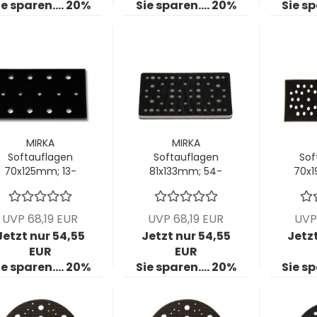
ie sparen.... 20%
Sie sparen.... 20%
Sie sp
MIRKA
MIRKA
Softauflagen
Softauflagen
Sof
70x125mm; 13-
81x133mm; 54-
70x
Loch; Stärke
Loch; Stärke
Loc
7mm VPE: 5
7mm VPE: 5
7m
Stck/Pck
Stck/Pck
S
UVP 68,19 EUR
UVP 68,19 EUR
UVP
Jetzt nur 54,55
Jetzt nur 54,55
Jetz
EUR
EUR
ie sparen.... 20%
Sie sparen.... 20%
Sie sp