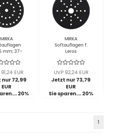
MIRKA
MIRKA
tauflagen
Softauflagen f.
5 mm; 37-
Leros
h; Stärke 5
Wandschleifer
 1 VPE = 5
Ø225mm; 24-
Stück
Loch; Stärke
 91,24 EUR
UVP 92,24 EUR
3mm; VPE: 3
 nur 72,99
Jetzt nur 73,79
Stck/Pck
EUR
EUR
aren.... 20%
Sie sparen.... 20%
1