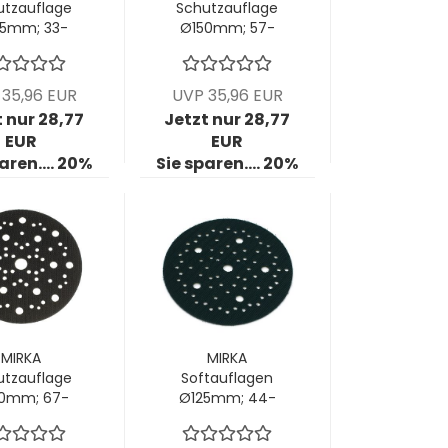
utzauflage
Schutzauflage
5mm; 33-
Ø150mm; 57-
ch; VPE: 5
Loch; VPE: 5
tck/Pck
Stck/Pck
35,96 EUR
UVP 35,96 EUR
t nur 28,77
Jetzt nur 28,77
EUR
EUR
aren.... 20%
Sie sparen.... 20%
MIRKA
MIRKA
utzauflage
Softauflagen
0mm; 67-
Ø125mm; 44-
ch; VPE: 5
Loch; Stärke
tck/Pck
5mm VPE: 5