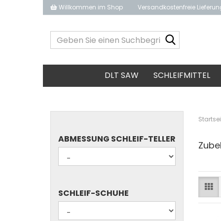
Willkommen im Shop
Versandkostenfreie Lieferu
Geben
Sie
einen
Suchbegrif
DLT SAW
SCHLEIFMITTEL
ein...
Startsei
ABMESSUNG
ABMESSUNG SCHLEIF-TELLER
Zubeh
SCHLEIF-
TELLER
SCHLEIF-
SCHLEIF-SCHUHE
SCHUHE