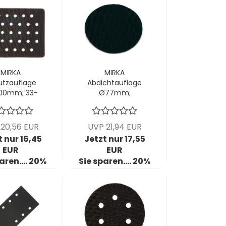
MIRKA
MIRKA
utzauflage
Abdichtauflage
100mm; 33-
Ø77mm;
; 1 VPE = 5
ungelocht,
Stück
Stärke 5mm;
VPE: 5 Stck/Pck
20,56 EUR
UVP 21,94 EUR
t nur 16,45
Jetzt nur 17,55
EUR
EUR
aren.... 20%
Sie sparen.... 20%