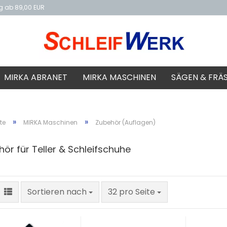
ng ab 89,00 EUR
f
MIRKA ABRANET
MIRKA MASCHINEN
SÄGEN & FRÄ
»
»
te
MIRKA Maschinen
Zubehör (Auflagen)
ör für Teller & Schleifschuhe
Sortieren nach
pro Seite
Sortieren nach
32 pro Seite