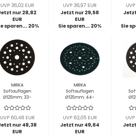
VPE: 5 Stck/Pck
1 Stück
UVP 36,02 EUR
UVP 36,97 EUR
UVP 
Jetzt nur 28,82
Jetzt nur 29,58
Jetzt
EUR
EUR
ie sparen.... 20%
Sie sparen.... 20%
Sie sp
MIRKA
MIRKA
Softauflagen
Softauflagen
Sof
Ø125mm; 33-
Ø125mm; 44-
Ø12
Loch; Stärke
Loch; Stärke
Loc
10mm VPE: 5
10mm VPE: 5
5m
Stck/Pck
Stck/Pck
S
UVP 60,48 EUR
UVP 62,05 EUR
UVP 
Jetzt nur 48,38
Jetzt nur 49,64
Jetzt
EUR
EUR