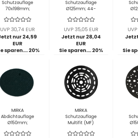
Schutzauflage
Schutzauflage
Sch
70x198mm;
Ø125mm; 44-
Ø12
Multi-Loch; VPE:
Loch; VPE: 5
Lo
5 Stck/Pck
Stck/Pck
S
UVP 30,74 EUR
UVP 35,05 EUR
UVP 
Jetzt nur 24,59
Jetzt nur 28,04
Jetz
EUR
EUR
ie sparen.... 20%
Sie sparen.... 20%
Sie sp
MIRKA
MIRKA
Abdichtauflage
Schutzauflage
Sch
Ø150mm;
Multifit (MF)
Ø15
ungelocht,
Ø150mm;
Lo
Stärke 5mm;
Multihole; 1 VPE =
S