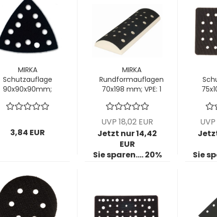
MIRKA
MIRKA
Schutzauflage
Rundformauflagen
Sch
90x90x90mm;
70x198 mm; VPE: 1
75x
12-Loch; VPE: 1
Stck/Pck
Loch
Stck/Pck
UVP 18,02 EUR
UVP 
3,84 EUR
Jetzt nur 14,42
Jetz
EUR
Sie sparen.... 20%
Sie sp