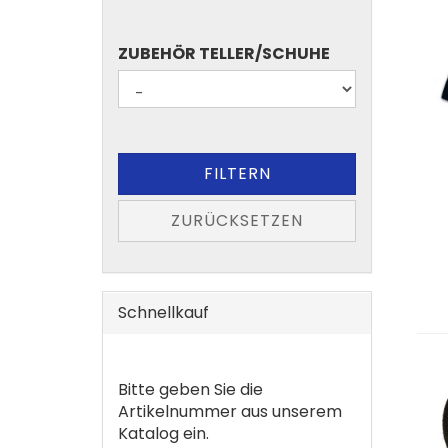
ZUBEHÖR
ZUBEHÖR TELLER/SCHUHE
TELLER/SCHUHE
FILTERN
ZURÜCKSETZEN
Schnellkauf
BITTE
Bitte geben Sie die
GEBEN
Artikelnummer aus unserem
SIE
Katalog ein.