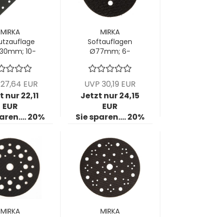
MIRKA
MIRKA
utzauflage
Softauflagen
230mm; 10-
Ø77mm; 6-
ch; VPE: 1
Loch, Stärke
tck/Pck
5mm; VPE: 5
Stck/Pck
27,64 EUR
UVP 30,19 EUR
t nur 22,11
Jetzt nur 24,15
EUR
EUR
aren.... 20%
Sie sparen.... 20%
MIRKA
MIRKA