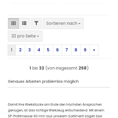
FILTER
Sortieren nach
Sortieren nach
pro Seite
32 pro Seite
1
2
3
4
5
6
7
8
9
»
1
bis
32
(von insgesamt
258
)
Genaues Arbeiten problemlos möglich
Damit Ihre Werkstücke am Ende den höchsten Ansprüchen
genügen, ist das richtige Werkzeug entscheidend. Mit einem
SP-Profilmesser 40 mm aus unserem Sortiment sägen bzw.