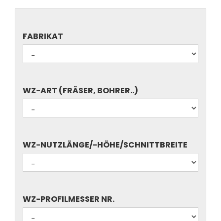
FABRIKAT
FABRIKAT
WZ-
WZ-ART (FRÄSER, BOHRER..)
ART
(FRÄSER,
BOHRER..)
WZ-
WZ-NUTZLÄNGE/-HÖHE/SCHNITTBREITE
NUTZLÄNGE/-
HÖHE/SCHNITTBREITE
WZ-
WZ-PROFILMESSER NR.
PROFILMESSER
NR.