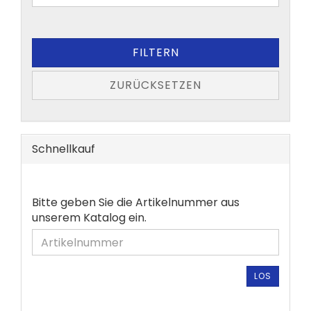
FILTERN
ZURÜCKSETZEN
Schnellkauf
BITTE
Bitte geben Sie die Artikelnummer aus
GEBEN
unserem Katalog ein.
SIE
DIE
ARTIKELNUMMER
AUS
LOS
UNSEREM
KATALOG