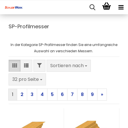
SP-Profilmesser
In der Kategorie SP-Profilmesser finden Sie eine umfangreiche
Auswahl an verschieden Messern.
FILTER
Sortieren nach
Sortieren nach
pro Seite
32 pro Seite
1
2
3
4
5
6
7
8
9
»