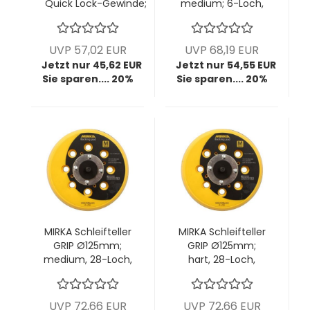
Quick Lock-Gewinde;
medium; 6-Loch,
ungelocht für
¼" Gewinde; VPE: 1
Schleifblütenexzenter;
Stck/Pck
VPE: 5 Stck/Pck
UVP 57,02 EUR
UVP 68,19 EUR
Jetzt nur 45,62 EUR
Jetzt nur 54,55 EUR
Sie sparen.... 20%
Sie sparen.... 20%
MIRKA Schleifteller
MIRKA Schleifteller
GRIP Ø125mm;
GRIP Ø125mm;
medium, 28-Loch,
hart, 28-Loch,
5/16"; VPE: 1
5/16"; VPE: 1
Stck/Pck
Stck/Pck
UVP 72,66 EUR
UVP 72,66 EUR