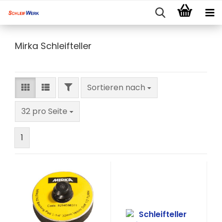
Mirka Schleifteller
FILTER
Sortieren nach
Sortieren nach
pro Seite
32 pro Seite
1