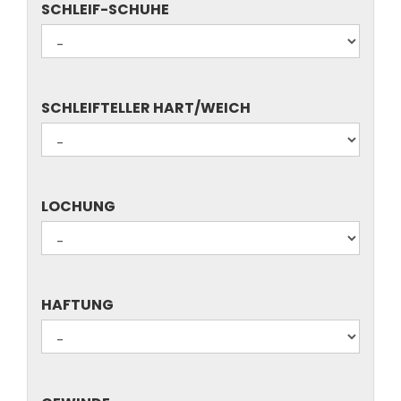
SCHLEIF-
SCHLEIF-SCHUHE
SCHUHE
SCHLEIFTELLER
SCHLEIFTELLER HART/WEICH
HART/WEICH
LOCHUNG
LOCHUNG
HAFTUNG
HAFTUNG