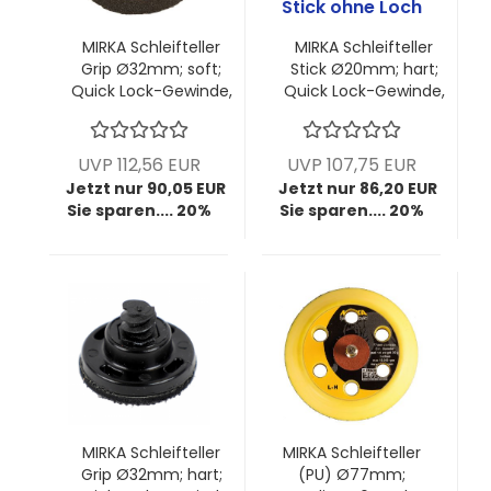
MIRKA Schleifteller
MIRKA Schleifteller
Grip Ø32mm; soft;
Stick Ø20mm; hart;
Quick Lock-Gewinde,
Quick Lock-Gewinde,
ungelocht für
ungelocht für
Schleifblütenexzenter;
Schleifblütenexzenter;
VPE: 10 Stck/Pck
VPE: 10 Stck/Pck
UVP 112,56 EUR
UVP 107,75 EUR
Jetzt nur 90,05 EUR
Jetzt nur 86,20 EUR
Sie sparen.... 20%
Sie sparen.... 20%
MIRKA Schleifteller
MIRKA Schleifteller
Grip Ø32mm; hart;
(PU) Ø77mm;