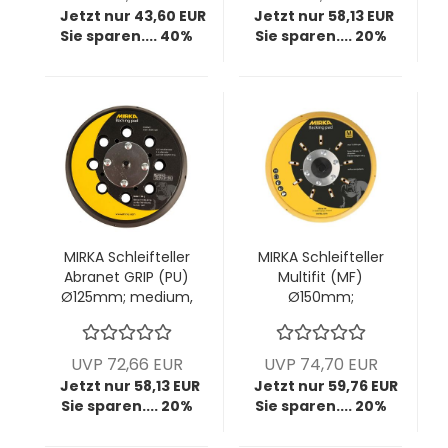
Jetzt nur 43,60 EUR
Jetzt nur 58,13 EUR
Sie sparen.... 40%
Sie sparen.... 20%
MIRKA Schleifteller
MIRKA Schleifteller
Abranet GRIP (PU)
Multifit (MF)
Ø125mm; medium,
Ø150mm;
28-Loch, 5/16"
Multihole; 5/16"
Gewinde; VPE: 1
Gewinde; Medium;
Stck/Pck
1 VPE = 1 Stück
UVP 72,66 EUR
UVP 74,70 EUR
Jetzt nur 58,13 EUR
Jetzt nur 59,76 EUR
Sie sparen.... 20%
Sie sparen.... 20%