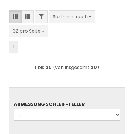
FILTER
Sortieren nach
Sortieren nach
pro Seite
32 pro Seite
1
1
bis
20
(von insgesamt
20
)
ABMESSUNG
ABMESSUNG SCHLEIF-TELLER
SCHLEIF-
TELLER