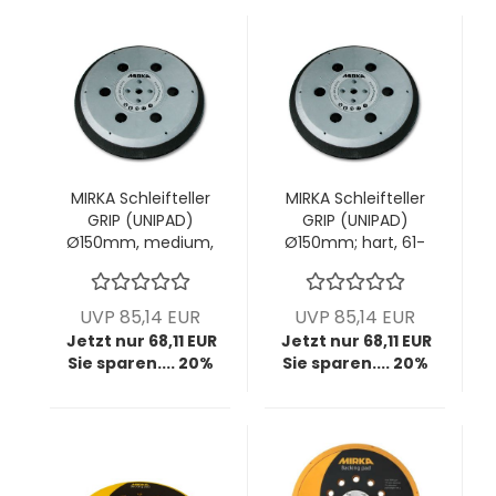
MIRKA Schleifteller
MIRKA Schleifteller
GRIP (UNIPAD)
GRIP (UNIPAD)
Ø150mm, medium,
Ø150mm; hart, 61-
61-Loch, 5/16"+M8
Loch, 5/16"+M8
Gewinde; VPE: 1
Gewinde; VPE: 1
Stck/Pck
Stck/Pck
UVP 85,14 EUR
UVP 85,14 EUR
Jetzt nur 68,11 EUR
Jetzt nur 68,11 EUR
Sie sparen.... 20%
Sie sparen.... 20%