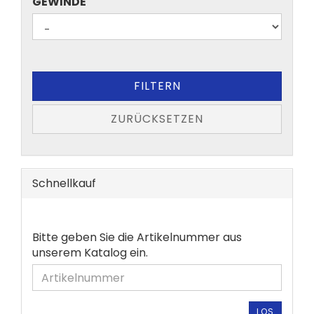
GEWINDE
GEWINDE
FILTERN
ZURÜCKSETZEN
Schnellkauf
BITTE
Bitte geben Sie die Artikelnummer aus
GEBEN
unserem Katalog ein.
SIE
DIE
ARTIKELNUMMER
AUS
LOS