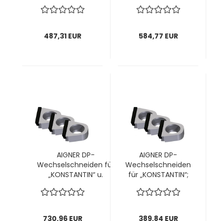
"KONSTANTIN" Speedy; für
"KONSTANTIN" Speedy; für
Füge-/Abrund-/Fasefräser
Füge-/Abrund-/Fasefräser
Ø100 bis 114mm;
Ø100 bis 114mm;
14,5x14,1x4,7mm; 1 VPE = 10
14,5x14,1x4,7mm; 1 VPE = 12
487,31 EUR
584,77 EUR
Stück
Stück
AIGNER DP-
AIGNER DP-
Wechselschneiden für
Wechselschneiden
„KONSTANTIN“ u.
für „KONSTANTIN“;
"KONSTANTIN" Speedy; für
Ø100mm;
Füge-/Abrund-/Fasefräser
14,5x14,1x4,7mm; 1
Ø100 bis 114mm;
VPE = 8 Stück
14,5x14,1x4,7mm; 1 VPE = 15
730,96 EUR
389,84 EUR