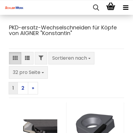
PKD-ersatz-Wechselschneiden für Köpfe
von AIGNER "Konstantin"
FILTER
Sortieren nach
Sortieren nach
pro Seite
32 pro Seite
1
2
»