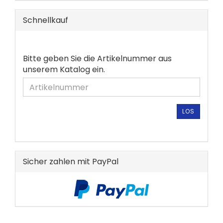
Schnellkauf
BITTE
Bitte geben Sie die Artikelnummer aus
GEBEN
unserem Katalog ein.
SIE
DIE
ARTIKELNUMMER
AUS
LOS
UNSEREM
KATALOG
EIN.
Sicher zahlen mit PayPal