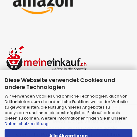
Diese Webseite verwendet Cookies und
andere Technologien
Wir verwenden Cookies und ähnliche Technologien, auch von
Drittanbietern, um die ordentliche Funktionsweise der Website
zu gewährleisten, die Nutzung unseres Angebotes zu
Webshop erstellen
mit Gambio.de © 2026 |
analysieren und Ihnen ein bestmögliches Einkaufserlebnis
Template von
JungCreative
.
bieten zu können. Weitere Informationen finden Sie in unserer
Alle Preise inkl. MwSt. & zzgl. Versandkosten
Datenschutzerklärung
.
Alle Markennamen, Warenzeichen sowie
sämtliche Produktbilder sind Eigentum Ihrer
Alle Akzeptieren