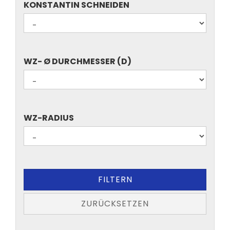
KONSTANTIN
KONSTANTIN SCHNEIDEN
SCHNEIDEN
WZ-
WZ- Ø DURCHMESSER (D)
Ø
DURCHMESSER
(D)
WZ-
WZ-RADIUS
RADIUS
FILTERN
ZURÜCKSETZEN