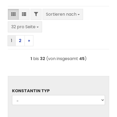
FILTER
Sortieren nach
Sortieren nach
pro Seite
32 pro Seite
1
2
»
1
bis
32
(von insgesamt
45
)
KONSTANTIN
KONSTANTIN TYP
TYP