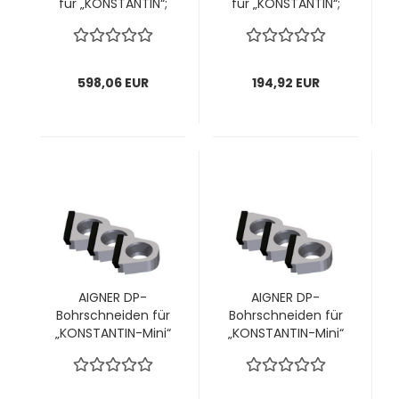
für „KONSTANTIN“;
für „KONSTANTIN“;
für Kopf Ø85mm; 1
für Kopf Ø60mm;
VPE = 12 Stück
14,5x14,1x4,7mm, 1
VPE = 4 Stück
598,06 EUR
194,92 EUR
AIGNER DP-
AIGNER DP-
Bohrschneiden für
Bohrschneiden für
„KONSTANTIN-Mini“
„KONSTANTIN-Mini“
Ø16 mm,
Ø18 mm,
7x8x2,5mm; 1 VPE =
8x8x2,5mm; 1 VPE =
4 Stück
4 Stück