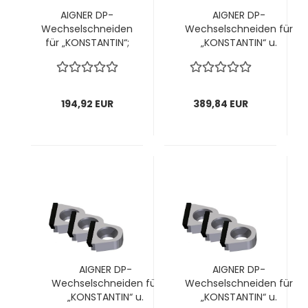
AIGNER DP-
AIGNER DP-
Wechselschneiden
Wechselschneiden für
für „KONSTANTIN“;
„KONSTANTIN“ u.
für Kopf Ø80mm;
"KONSTANTIN" Speedy; für
14,5x14,1x4,7mm, 1
Füge-/Abrund-/Fasefräser
VPE = 4 Stück
Ø100 bis 114mm;
14,5x14,1x4,7mm, 1 VPE = 8
194,92 EUR
389,84 EUR
Stück
AIGNER DP-
AIGNER DP-
Wechselschneiden für
Wechselschneiden für
„KONSTANTIN“ u.
„KONSTANTIN“ u.