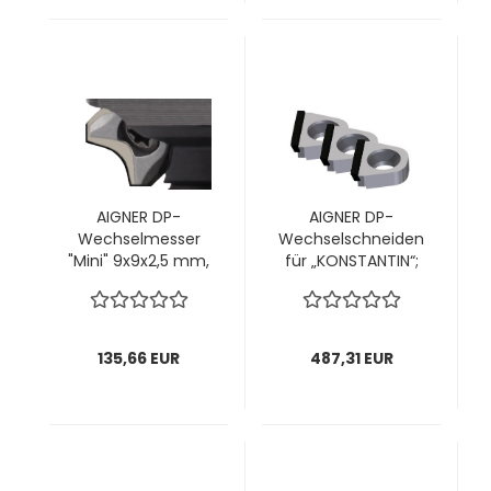
AIGNER DP-
AIGNER DP-
Wechselmesser
Wechselschneiden
"Mini" 9x9x2,5 mm,
für „KONSTANTIN“;
R4/15° für
für Kopf Ø60mm;
„KONSTANTIN Mini“
14,5x14,1x4,7mm, 1
C166-4; 1 VPE = 2
VPE = 10 Stück
Stück
135,66 EUR
487,31 EUR