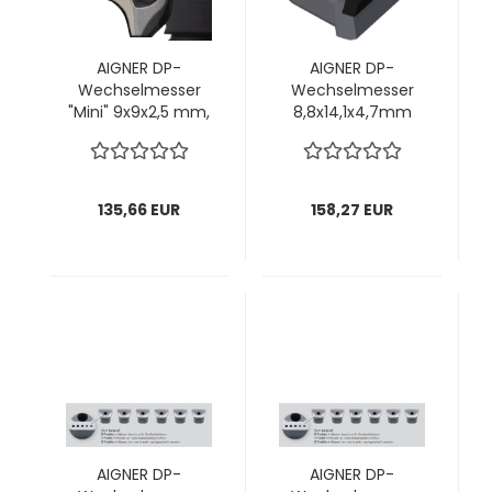
AIGNER DP-
AIGNER DP-
Wechselmesser
Wechselmesser
"Mini" 9x9x2,5 mm,
8,8x14,1x4,7mm
R1,0/15° für
"halbe Schneide"
„KONSTANTIN Mini“
für „KONSTANTIN“
C166-4; 1 VPE = 2
für Kopf Ø125mm; 1
Stück
VPE = 4 Stück
135,66 EUR
158,27 EUR
AIGNER DP-
AIGNER DP-