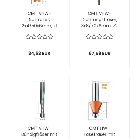
CMT VHW-
CMT VHW-
Nutfräser;
Dichtungsfräser;
2x4/50x6mm, z1
3x8/70x6mm, z2
rechts; 1 VPE = 1
beidseitig rechts; 1
Stck
VPE = 1 Stck
34,63 EUR
67,59 EUR
CMT VHW-
CMT HW-
Bündigfräser mit
Fasefräser mit