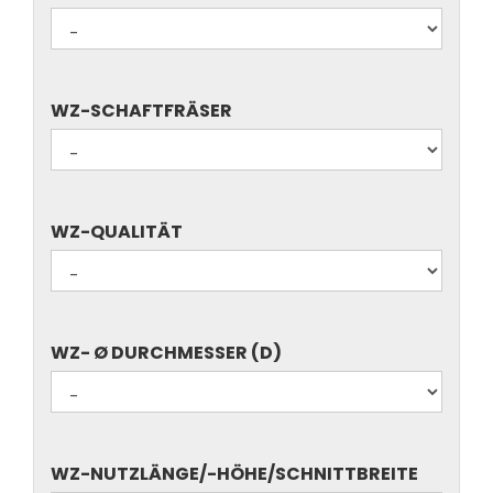
ART
(FRÄSER,
BOHRER..)
WZ-
WZ-SCHAFTFRÄSER
SCHAFTFRÄSER
WZ-
WZ-QUALITÄT
QUALITÄT
WZ-
WZ- Ø DURCHMESSER (D)
Ø
DURCHMESSER
(D)
WZ-
WZ-NUTZLÄNGE/-HÖHE/SCHNITTBREITE