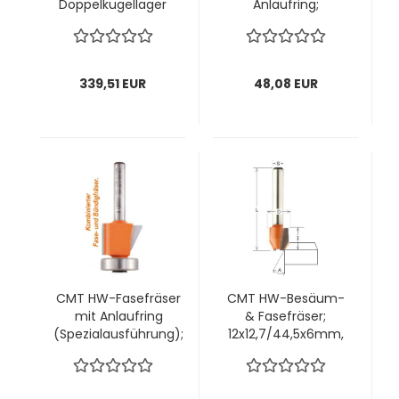
Doppelkugellager
Anlaufring;
und Spiralnuten;
19x11,5/54,9x6mm,
12,7x42/114x12mm,
z2 ; Winkel 15°, 1 VPE
z2+2 ; 1 VPE = 1 Stck
= 1 Stck
339,51 EUR
48,08 EUR
CMT HW-Fasefräser
CMT HW-Besäum-
mit Anlaufring
& Fasefräser;
(Spezialausführung);
12x12,7/44,5x6mm,
19-
z2 ; Winkel 0°-22°, 1
24,5x16/56,5x6mm,
VPE = 1 Stck
z2 ; Winkel 0° + 25°, 1