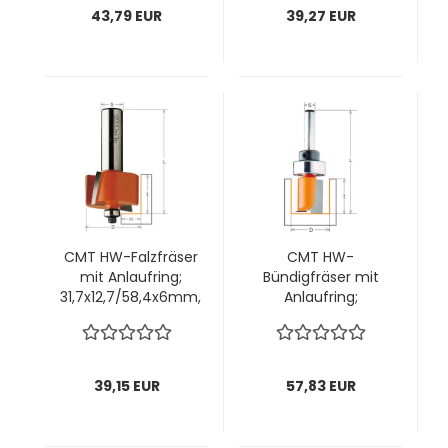
VPE = 1 Stck
43,79 EUR
39,27 EUR
CMT HW-Falzfräser
CMT HW-
mit Anlaufring;
Bündigfräser mit
31,7x12,7/58,4x6mm,
Anlaufring;
z2 ; Schnitttiefe
13x20/57x6mm, z2
9,5mm; 1 VPE = 1
rechts; 1 VPE = 1
Stck
Stck
39,15 EUR
57,83 EUR