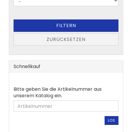
FILTERN
ZURÜCKSETZEN
Schnellkauf
BITTE
Bitte geben Sie die Artikelnummer aus
GEBEN
unserem Katalog ein.
SIE
DIE
ARTIKELNUMMER
AUS
LOS
UNSEREM