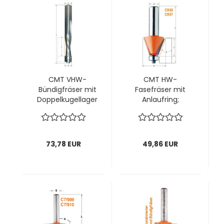
CMT VHW-
CMT HW-
Bündigfräser mit
Fasefräser mit
Doppelkugellager
Anlaufring;
und Spiralnuten;
22,2x10/54,9x6mm,
6,35x25,4/76,2x6mm,
z2 ; Winkel 25°, 1
z2 ; 1 VPE = 1 Stck
VPE = 1 Stck
73,78 EUR
49,86 EUR