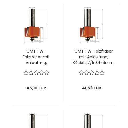
CMT HW-
CMT HW-Falzfräser
Falzfräser mit
mit Anlaufring;
Anlaufring;
34,9x12,7/59,4x6mm,
31,7x19/64,8x6mm,
z2 ; Schnitttiefe
z2 ; Schnitttiefe
12,7mm; 1 VPE = 1
9,5mm; 1 VPE = 1
Stck
Stck
45,10 EUR
41,53 EUR