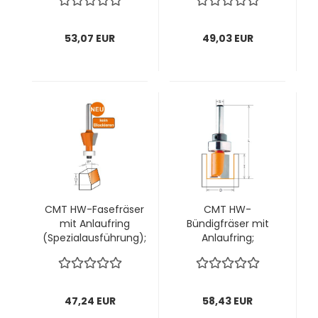
z2 ; Winkel 45°, 1
Winkel 30°, 1 VPE = 1
VPE = 1 Stck
Stck
53,07 EUR
49,03 EUR
CMT HW-Fasefräser
CMT HW-
mit Anlaufring
Bündigfräser mit
(Spezialausführung);
Anlaufring;
18,6x11/57x6mm, z2 ;
16x20/57x8mm, z2
Winkel 15°, 1 VPE = 1
rechts; 1 VPE = 1
Stck
Stck
47,24 EUR
58,43 EUR