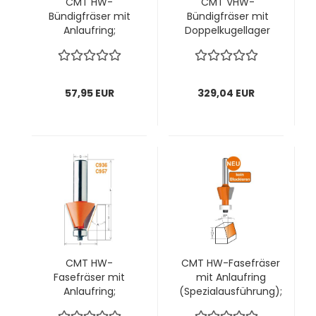
CMT HW-
CMT VHW-
Bündigfräser mit
Bündigfräser mit
Anlaufring;
Doppelkugellager
15x20/57x6mm, z2
und Spiralnuten;
rechts; 1 VPE = 1
12,7x50,8/114x12mm,
Stck
z2; 1 VPE = 1 Stck
57,95 EUR
329,04 EUR
CMT HW-
CMT HW-Fasefräser
Fasefräser mit
mit Anlaufring
Anlaufring;
(Spezialausführung);
31,7x9,5/53x6mm,
27x9/55x8mm, z2 ;