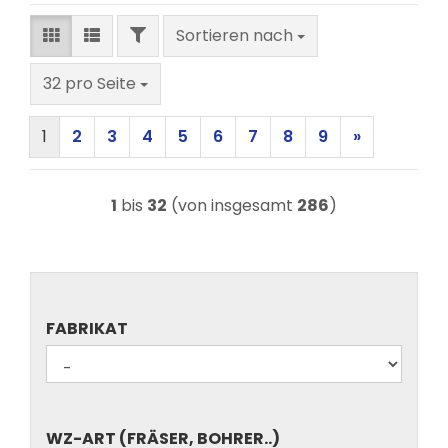
FILTER
Sortieren nach
Sortieren nach
pro Seite
32 pro Seite
1
2
3
4
5
6
7
8
9
»
1
bis
32
(von insgesamt
286
)
FABRIKAT
FABRIKAT
WZ-
WZ-ART (FRÄSER, BOHRER..)