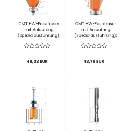
CMT HW-Fasefräser
CMT HW-Fasefräser
mit Anlaufring
mit Anlaufring
(Spezialausführung);
(Spezialausführung);
27x9/55x6mm, z2 ;
19-
Winkel 30°, 1 VPE = 1
24,5x16/56,5x8mm,
Stck
z2 ; Winkel 0°+ 25°, 1
VPE = 1 Stck
49,03 EUR
43,79 EUR