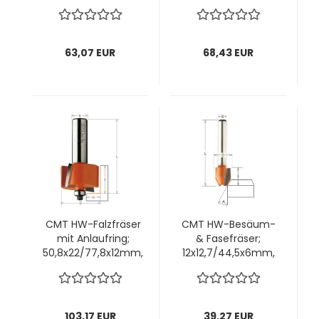
z2 ; Schnitttiefe
z2 ; Schnitttiefe
12,7mm; 1 VPE = 1 Stck
12,7mm; 1 VPE = 1 Stck
63,07 EUR
68,43 EUR
CMT HW-Falzfräser
CMT HW-Besäum-
mit Anlaufring;
& Fasefräser;
50,8x22/77,8x12mm,
12x12,7/44,5x6mm,
z2 ; Schnitttiefe
z2 ; Winkel 0°-30°,
16mm; 1 VPE = 1 Stck
1 VPE = 1 Stck
103,17 EUR
39,27 EUR