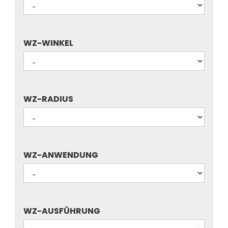
WZ-
WZ-WINKEL
WINKEL
WZ-
WZ-RADIUS
RADIUS
WZ-
WZ-ANWENDUNG
ANWENDUNG
WZ-
WZ-AUSFÜHRUNG
AUSFÜHRUNG