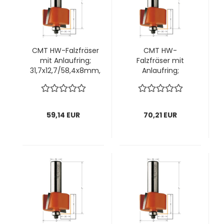
CMT HW-Falzfräser
CMT HW-
mit Anlaufring;
Falzfräser mit
31,7x12,7/58,4x8mm,
Anlaufring;
z2 ; Schnitttiefe
31,7x19/64,8x8mm,
9,5mm; 1 VPE = 1
z2 ; Schnitttiefe
Stck
9,5mm; 1 VPE = 1
Stck
59,14 EUR
70,21 EUR