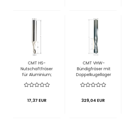
CMT HS-
CMT VHW-
Nutschaftfräser
Bündigfräser mit
für Aluminium;
Doppelkugellager
3x12/60x8mm, z1
und Spiralnuten;
rechts; 1 VPE = 1
12,7x50,8/114x12mm,
Stck
z2 ; 1 VPE = 1 Stck
17,37 EUR
329,04 EUR