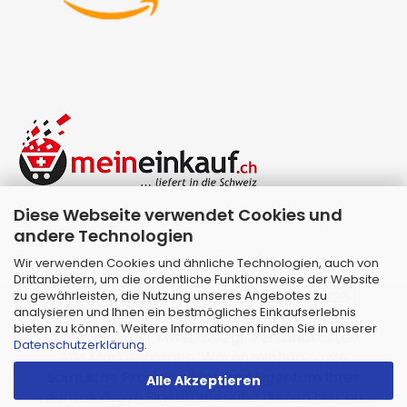
Diese Webseite verwendet Cookies und
andere Technologien
Wir verwenden Cookies und ähnliche Technologien, auch von
Drittanbietern, um die ordentliche Funktionsweise der Website
zu gewährleisten, die Nutzung unseres Angebotes zu
Webshop erstellen
mit Gambio.de © 2026 |
analysieren und Ihnen ein bestmögliches Einkaufserlebnis
Template von
JungCreative
.
bieten zu können. Weitere Informationen finden Sie in unserer
Alle Preise inkl. MwSt. & zzgl. Versandkosten
Datenschutzerklärung
.
Alle Markennamen, Warenzeichen sowie
sämtliche Produktbilder sind Eigentum Ihrer
Alle Akzeptieren
rechtmäßigen Eigentümer und dienen hier nur