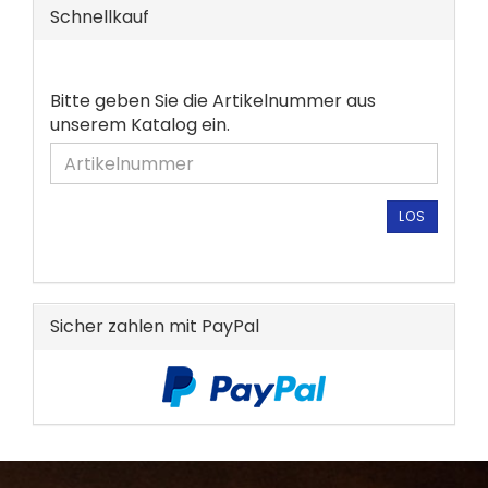
Schnellkauf
BITTE
Bitte geben Sie die Artikelnummer aus
GEBEN
unserem Katalog ein.
SIE
DIE
ARTIKELNUMMER
AUS
LOS
UNSEREM
KATALOG
EIN.
Sicher zahlen mit PayPal