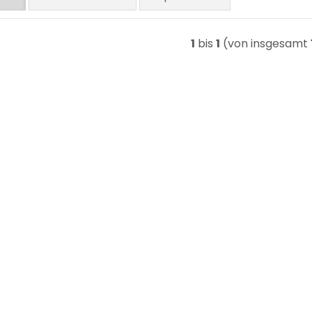
1
bis
1
(von insgesamt