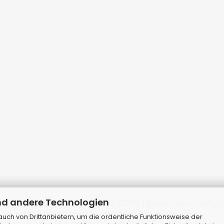
nd andere Technologien
p erstellen
mit Gambio.de © 2026 | Template von
JungC
Alle Preise inkl. MwSt. & zzgl. Versandkosten
ch von Drittanbietern, um die ordentliche Funktionsweise der