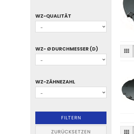
BOHRER..)
WZ-
WZ-QUALITÄT
QUALITÄT
WZ-
WZ- Ø DURCHMESSER (D)
Ø
DURCHMESSER
(D)
WZ-
WZ-ZÄHNEZAHL
ZÄHNEZAHL
FILTERN
ZURÜCKSETZEN