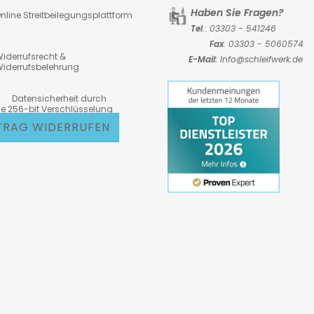
Haben Sie Fragen?
nline Streitbeilegungsplattform
Tel
.: 03303 - 541246
Fax
: 03303 - 5060574
iderrufsrecht &
E-Mail:
Info@schleifwerk.de
iderrufsbelehrung
atensicherheit durch
6-bit Verschlüsselung
TRAG WIDERRUFEN