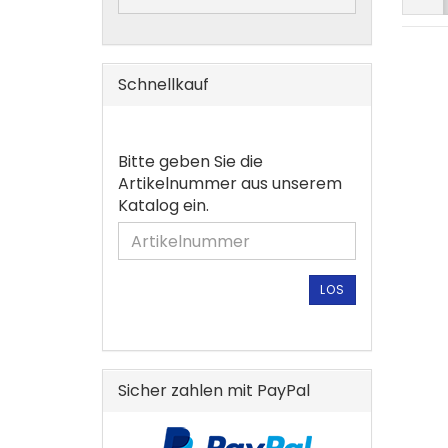
Schnellkauf
BITTE
Bitte geben Sie die
GEBEN
Artikelnummer aus unserem
SIE
Katalog ein.
DIE
ARTIKELNUMMER
AUS
UNSEREM
LOS
KATALOG
EIN.
Sicher zahlen mit PayPal