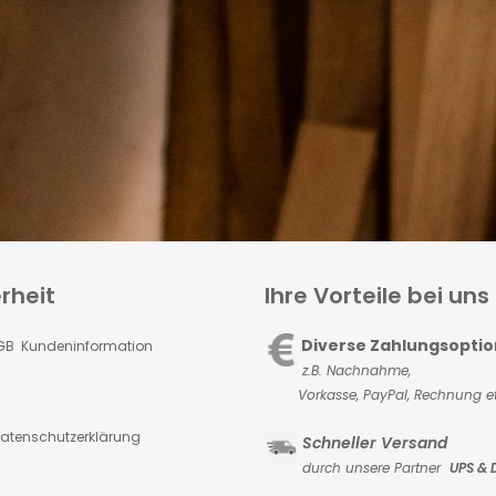
rheit
Ihre Vorteile bei uns
Diverse Zahlungsopti
GB Kundeninformation
z.B. Nachnahme,
Vorkasse,
PayPal, Rechnung et
atenschutzerklärung
Schneller Versand
durch unsere Partner
UPS & 