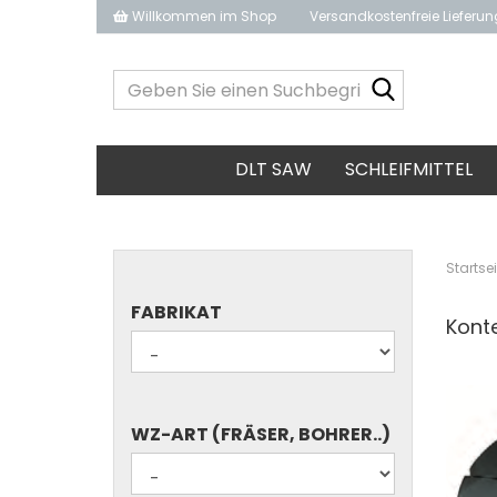
Willkommen im Shop
Versandkostenfreie Lieferu
Geben
Sie
einen
Suchbegrif
DLT SAW
SCHLEIFMITTEL
ein...
Startsei
FABRIKAT
FABRIKAT
Konte
WZ-
WZ-ART (FRÄSER, BOHRER..)
ART
(FRÄSER,