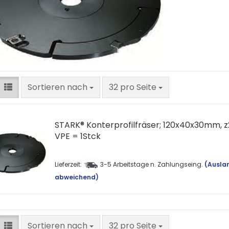
Sortieren nach
pro Seite
Sortieren nach
32 pro Seite
STARK® Konterprofilfräser; 120x40x30mm, z2
VPE = 1Stck
Lieferzeit:
3-5 Arbeitstage n. Zahlungseing.
(Ausla
abweichend)
Sortieren nach
pro Seite
Sortieren nach
32 pro Seite