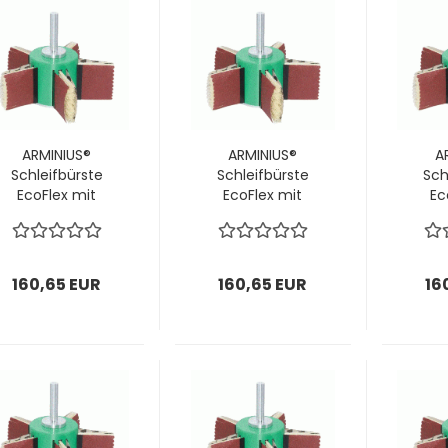
ARMINIUS®
ARMINIUS®
A
Schleifbürste
Schleifbürste
Sch
EcoFlex mit
EcoFlex mit
Ec
Schaft
Schaft
160x100x10mm;
160x100x10mm;
160
inkl.
inkl.
Schleiflamellen
Schleiflamellen
Schl
160,65 EUR
160,65 EUR
16
P80 & Bürsten; 1
P100 & Bürsten; 1
P120 
VPE = 1 Stück
VPE = 1 Stück
VPE