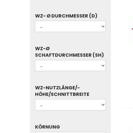
WZ-
WZ- Ø DURCHMESSER (D)
Ø
DURCHMESSER
(D)
WZ-
WZ-Ø
Ø
SCHAFTDURCHMESSER (SH)
SCHAFTDURCHMESSER
(SH)
WZ-
WZ-NUTZLÄNGE/-
NUTZLÄNGE/-
HÖHE/SCHNITTBREITE
HÖHE/SCHNITTBREITE
KÖRNUNG
KÖRNUNG