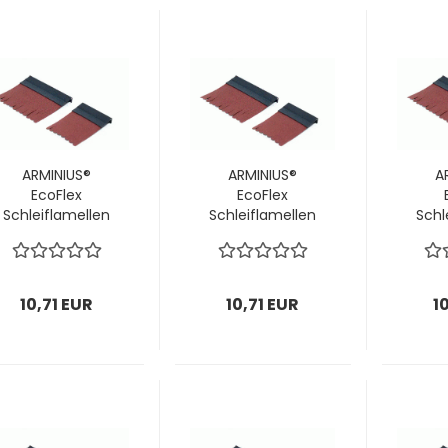
ARMINIUS®
ARMINIUS®
A
EcoFlex
EcoFlex
Schleiflamellen
Schleiflamellen
Schl
für Stirn-
für Stirn-
f
Schleifbürsten
Schleifbürsten
Schl
Ø120 mm / P80;
Ø120 mm / P100;
Ø120
1 VPE = 14 Stück
1 VPE = 14 Stück
1 VP
10,71 EUR
10,71 EUR
1