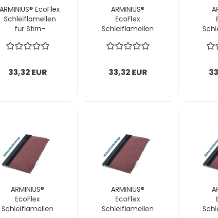
ARMINIUS® EcoFlex
ARMINIUS®
A
Schleiflamellen
EcoFlex
für Stirn-
Schleiflamellen
Schl
Schleifbürsten
für Stirn-
f
Ø180 mm / P80; 1
Schleifbürsten
Schl
VPE = 28 Stück
Ø180 mm /
Ø180
P100; 1 VPE = 28
1 VP
33,32 EUR
33,32 EUR
33
Stück
ARMINIUS®
ARMINIUS®
A
EcoFlex
EcoFlex
Schleiflamellen
Schleiflamellen
Schl