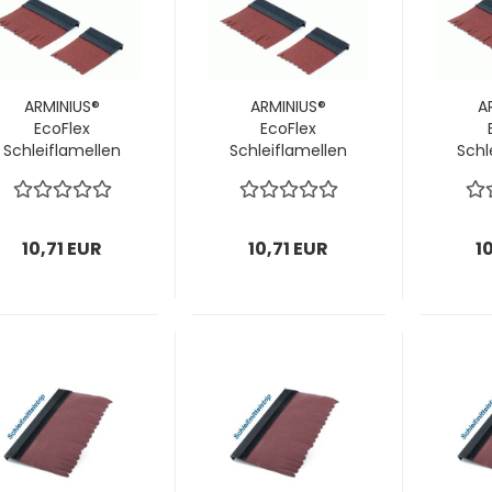
ARMINIUS®
ARMINIUS®
A
EcoFlex
EcoFlex
Schleiflamellen
Schleiflamellen
Schl
für Stirn-
für Stirn-
f
Schleifbürsten
Schleifbürsten
Schl
Ø120 mm / P180;
Ø120 mm /
Ø1
1 VPE = 14 Stück
P220; 1 VPE = 14
P240
10,71 EUR
10,71 EUR
1
Stück