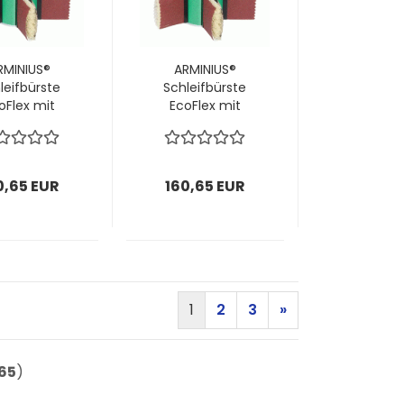
RMINIUS®
ARMINIUS®
leifbürste
Schleifbürste
oFlex mit
EcoFlex mit
Schaft
Schaft
x100x10mm;
160x100x10mm;
inkl.
inkl.
eiflamellen
Schleiflamellen
0,65 EUR
160,65 EUR
 & Bürsten;
P280 & Bürsten;
E = 1 Stück
1 VPE = 1 Stück
1
2
3
»
65
)