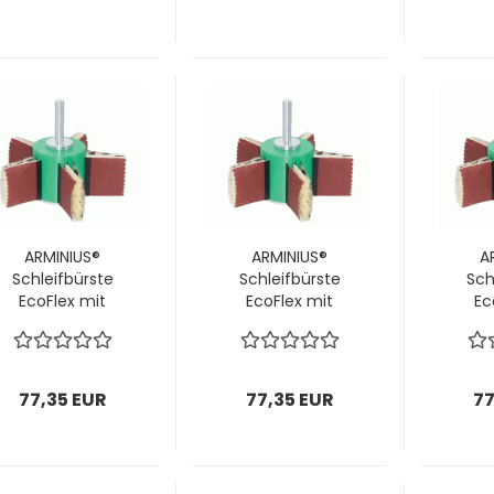
P80 & Bürsten; 1
P100 & Bürsten; 1
P120 
VPE = 1 Stück
VPE = 1 Stück
VPE
ARMINIUS®
ARMINIUS®
A
Schleifbürste
Schleifbürste
Sch
EcoFlex mit
EcoFlex mit
Ec
Schaft
Schaft
160x50x10mm;
160x50x10mm;
160
inkl.
inkl.
Schleiflamellen
Schleiflamellen
Schl
77,35 EUR
77,35 EUR
77
P180 & Bürsten; 1
P220 & Bürsten;
P240
VPE = 1 Stück
1 VPE = 1 Stück
1 VP