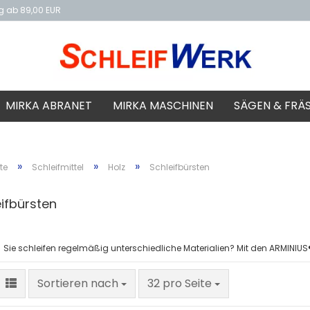
ng ab 89,00 EUR
f
MIRKA ABRANET
MIRKA MASCHINEN
SÄGEN & FRÄ
»
»
»
te
Schleifmittel
Holz
Schleifbürsten
ifbürsten
Sie schleifen regelmäßig unterschiedliche Materialien? Mit den ARMINIUS®
Sortieren nach
pro Seite
Sortieren nach
32 pro Seite