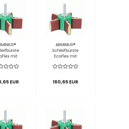
RMINIUS®
ARMINIUS®
leifbürste
Schleifbürste
oFlex mit
EcoFlex mit
Schaft
Schaft
x100x10mm;
160x100x10mm;
inkl.
inkl.
eiflamellen
Schleiflamellen
0,65 EUR
160,65 EUR
& Bürsten; 1
P150 & Bürsten; 1
 = 1 Stück
VPE = 1 Stück