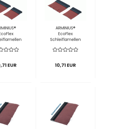
RMINIUS®
ARMINIUS®
EcoFlex
EcoFlex
eiflamellen
Schleiflamellen
ür Stirn-
für Stirn-
eifbürsten
Schleifbürsten
20 mm /
Ø120 mm /
; 1 VPE = 14
P280; 1 VPE = 14
0,71 EUR
10,71 EUR
Stück
Stück