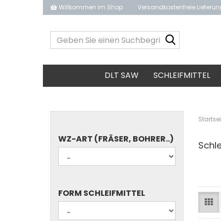
Willkommen im Shop
Versandkostenfreie Lieferu
Geben
Sie
einen
Suchbegrif
DLT SAW
SCHLEIFMITTEL
ein...
Startsei
WZ-
WZ-ART (FRÄSER, BOHRER..)
Schle
ART
(FRÄSER,
BOHRER..)
FORM
FORM SCHLEIFMITTEL
SCHLEIFMITTEL