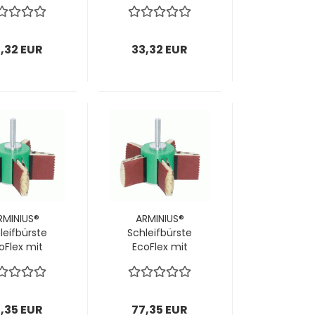
ür Stirn-
für Stirn-
eifbürsten
Schleifbürsten
80 mm /
Ø180 mm /
; 1 VPE = 28
P280; 1 VPE = 28
,32 EUR
33,32 EUR
Stück
Stück
RMINIUS®
ARMINIUS®
leifbürste
Schleifbürste
oFlex mit
EcoFlex mit
Schaft
Schaft
x50x10mm;
160x50x10mm;
inkl.
inkl.
eiflamellen
Schleiflamellen
,35 EUR
77,35 EUR