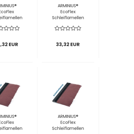
RMINIUS®
ARMINIUS®
EcoFlex
EcoFlex
eiflamellen
Schleiflamellen
ür Stirn-
für Stirn-
eifbürsten
Schleifbürsten
 mm / P120;
Ø180 mm / P150;
E = 28 Stück
1 VPE = 28 Stück
,32 EUR
33,32 EUR
RMINIUS®
ARMINIUS®
EcoFlex
EcoFlex
eiflamellen
Schleiflamellen