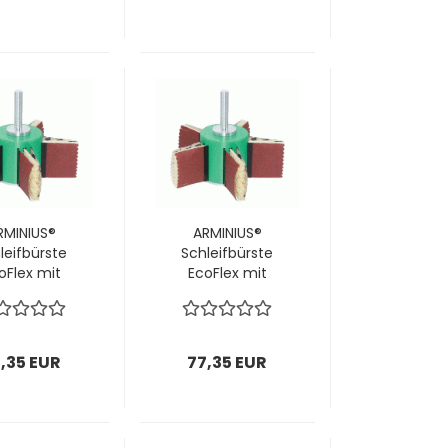
& Bürsten; 1
P150 & Bürsten; 1
 = 1 Stück
VPE = 1 Stück
RMINIUS®
ARMINIUS®
leifbürste
Schleifbürste
oFlex mit
EcoFlex mit
Schaft
Schaft
x50x10mm;
160x50x10mm;
inkl.
inkl.
eiflamellen
Schleiflamellen
,35 EUR
77,35 EUR
 & Bürsten;
P280 & Bürsten;
E = 1 Stück
1 VPE = 1 Stück