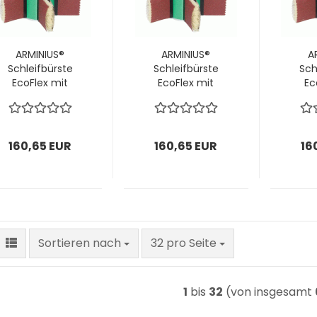
ARMINIUS®
ARMINIUS®
A
Schleifbürste
Schleifbürste
Sch
EcoFlex mit
EcoFlex mit
Ec
Schaft
Schaft
160x100x10mm;
160x100x10mm;
160
inkl.
inkl.
Schleiflamellen
Schleiflamellen
Schl
160,65 EUR
160,65 EUR
16
P180 & Bürsten; 1
P220 & Bürsten;
P240
VPE = 1 Stück
1 VPE = 1 Stück
1 VP
Sortieren nach
pro Seite
Sortieren nach
32 pro Seite
1
bis
32
(von insgesamt