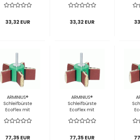
für Stirn-
für Stirn-
f
Schleifbürsten
Schleifbürsten
Schl
Ø180 mm /
Ø180 mm /
Ø1
P180; 1 VPE = 28
P220; 1 VPE = 28
P240
33,32 EUR
33,32 EUR
33
Stück
Stück
ARMINIUS®
ARMINIUS®
A
Schleifbürste
Schleifbürste
Sch
EcoFlex mit
EcoFlex mit
Ec
Schaft
Schaft
160x50x10mm;
160x50x10mm;
160
inkl.
inkl.
Schleiflamellen
Schleiflamellen
Schl
77,35 EUR
77,35 EUR
77