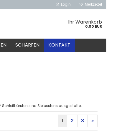
Login
Merkzettel
Ihr Warenkorb
0,00 EUR
SEN
SCHÄRFEN
KONTAKT
 Schleifbürsten sind Sie bestens ausgestattet.
1
2
3
»