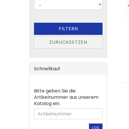
FILTERN
ZURÜCKSETZEN
Schnellkauf
BITTE
Bitte geben Sie die
GEBEN
Artikelnummer aus unserem
SIE
Katalog ein.
DIE
ARTIKELNUMMER
AUS
UNSEREM
LOS