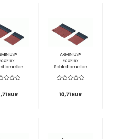
RMINIUS®
ARMINIUS®
EcoFlex
EcoFlex
eiflamellen
Schleiflamellen
ür Stirn-
für Stirn-
eifbürsten
Schleifbürsten
 mm / P120;
Ø120 mm / P150;
E = 14 Stück
1 VPE = 14 Stück
0,71 EUR
10,71 EUR