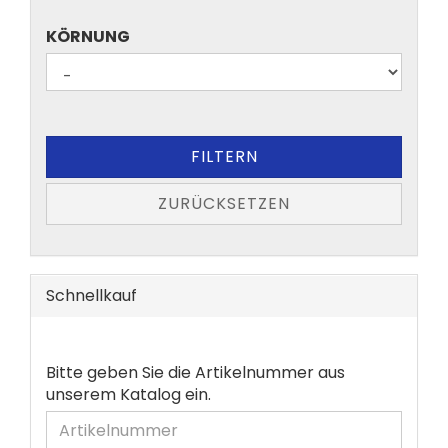
KÖRNUNG
KÖRNUNG
FILTERN
ZURÜCKSETZEN
Schnellkauf
BITTE
Bitte geben Sie die Artikelnummer aus
GEBEN
unserem Katalog ein.
SIE
DIE