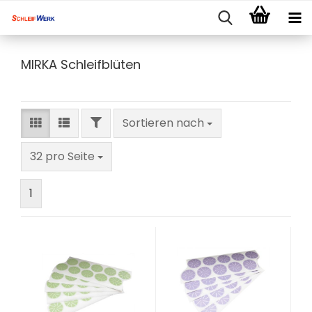
MIRKA Schleifblüten
FILTER
Sortieren nach
Sortieren nach
pro Seite
32 pro Seite
1