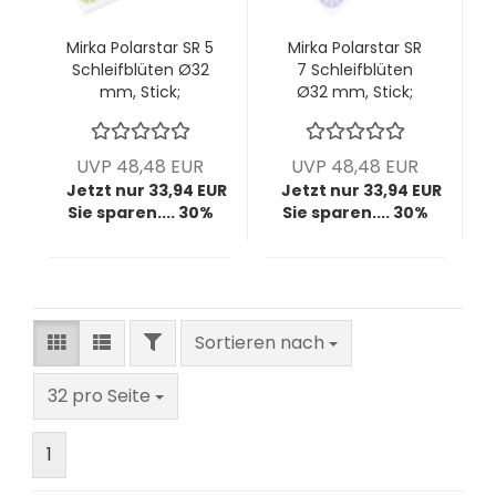
Mirka Polarstar SR 5
Mirka Polarstar SR
Schleifblüten Ø32
7 Schleifblüten
mm, Stick;
Ø32 mm, Stick;
ungelocht; P3000,
ungelocht; P2500,
VPE: 100 Stck/Pck
VPE: 100 Stck/Pck
UVP 48,48 EUR
UVP 48,48 EUR
Jetzt nur 33,94 EUR
Jetzt nur 33,94 EUR
Sie sparen.... 30%
Sie sparen.... 30%
FILTER
Sortieren nach
Sortieren nach
pro Seite
32 pro Seite
1