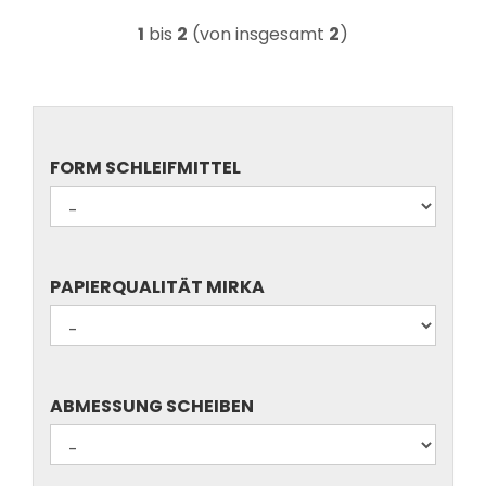
1
bis
2
(von insgesamt
2
)
FORM
FORM SCHLEIFMITTEL
SCHLEIFMITTEL
PAPIERQUALITÄT
PAPIERQUALITÄT MIRKA
MIRKA
ABMESSUNG
ABMESSUNG SCHEIBEN
SCHEIBEN