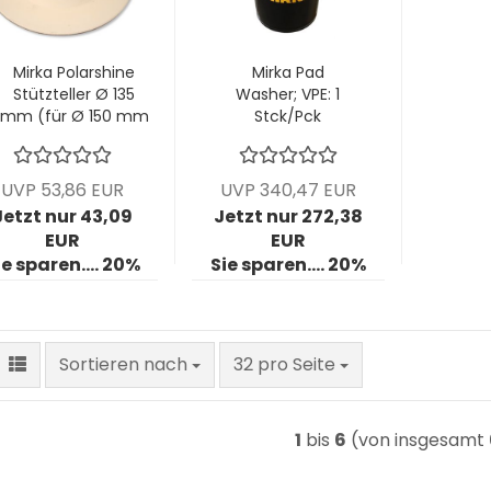
Mirka Polarshine
Mirka Pad
Stützteller Ø 135
Washer; VPE: 1
mm (für Ø 150 mm
Stck/Pck
Lammf. u.
Schaumstoffpads);
VPE: 1 Stck/Pck
UVP 53,86 EUR
UVP 340,47 EUR
Jetzt nur 43,09
Jetzt nur 272,38
EUR
EUR
ie sparen.... 20%
Sie sparen.... 20%
Sortieren nach
pro Seite
Sortieren nach
32 pro Seite
1
bis
6
(von insgesamt