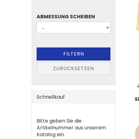
ABMESSUNG
ABMESSUNG SCHEIBEN
SCHEIBEN
FILTERN
ZURÜCKSETZEN
Schnellkauf
S
BITTE
Bitte geben Sie die
GEBEN
Artikelnummer aus unserem
SIE
Katalog ein.