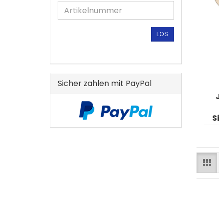
DIE
ARTIKELNUMMER
AUS
UNSEREM
LOS
KATALOG
EIN.
Sicher zahlen mit PayPal
S