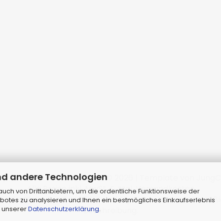
nd andere Technologien
p erstellen
mit Gambio.de © 2026 | Template von
JungC
Alle Preise inkl. MwSt. & zzgl. Versandkosten
ch von Drittanbietern, um die ordentliche Funktionsweise der
sämtliche Produktbilder sind Eigentum Ihrer rechtmäßi
botes zu analysieren und Ihnen ein bestmögliches Einkaufserlebnis
n unserer
Datenschutzerklärung
.
Beschreibung.