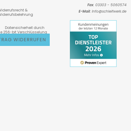
Fax
: 03303 - 5060574
iderrufsrecht &
E-Mail:
Info@schleifwerk.de
iderrufsbelehrung
atensicherheit durch
6-bit Verschlüsselung
TRAG WIDERRUFEN