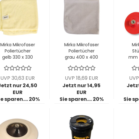
Mirka Mikrofaser
Mirka Mikrofaser
Mir
Poliertücher
Poliertücher
Stü
gelb 330 x 330
grau 400 x 400
mm 
mm; VPE: 2
mm; VPE: 2
Scha
Stck/Pck
Stck/Pck
VP
UVP 30,63 EUR
UVP 18,69 EUR
UVP
Jetzt nur 24,50
Jetzt nur 14,95
Jetz
EUR
EUR
ie sparen.... 20%
Sie sparen.... 20%
Sie sp