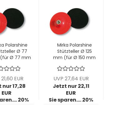
ka Polarshine
Mirka Polarshine
tzteller Ø 77
Stützteller Ø 125
(für Ø 77 mm
mm (für Ø 150 mm
umstoffpads);
Schaumstoffpads);
E: 1 Stck/Pck
VPE: 1 Stck/Pck
 21,60 EUR
UVP 27,64 EUR
t nur 17,28
Jetzt nur 22,11
EUR
EUR
aren.... 20%
Sie sparen.... 20%