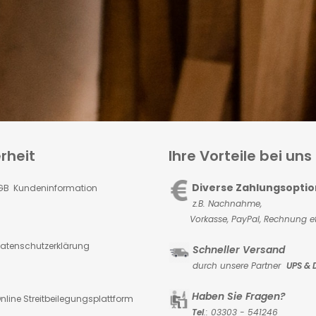
rheit
Ihre Vorteile bei uns
Diverse Zahlungsopti
GB Kundeninformation
z.B. Nachnahme,
Vorkasse,
PayPal, Rechnung et
atenschutzerklärung
Schneller Versand
durch unsere Partner
UPS & 
Haben Sie Fragen?
nline Streitbeilegungsplattform
Tel
.: 03303 - 541246