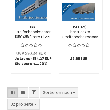
HSS-
HM (HW)-
Streifenhobelmesser
bestueckte
1050x35x3 mm (1 VPE
Streifenhobelmesser
= 2 Stck)
60x35x3-mm (1 VPE
= 2 Stck)
UVP 230,34 EUR
Jetzt nur 184,27 EUR
27,66 EUR
Sie sparen.... 20%
FILTER
Sortieren nach
Sortieren nach
pro Seite
32 pro Seite