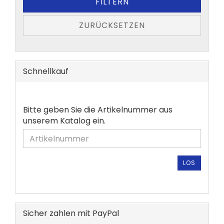
FILTERN
ZURÜCKSETZEN
Schnellkauf
BITTE
Bitte geben Sie die Artikelnummer aus
GEBEN
unserem Katalog ein.
SIE
DIE
ARTIKELNUMMER
AUS
LOS
UNSEREM
KATALOG
EIN.
Sicher zahlen mit PayPal