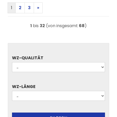
1
2
3
»
1
bis
32
(von insgesamt
68
)
WZ-
WZ-QUALITÄT
QUALITÄT
WZ-
WZ-LÄNGE
LÄNGE