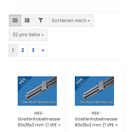
FILTER
Sortieren nach
Sortieren nach
pro Seite
32 pro Seite
1
2
3
»
HSS-
HSS-
Streifenhobelmesser
Streifenhobelmesser
60x35x3 mm (1 VPE =
80x35x3 mm (1 VPE =
2 Stck)
2 Stck)