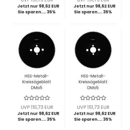
Stück
1 Stück
Jetzt nur 98,62 EUR
Jetzt nur 98,62 EUR
Sie sparen.... 35%
Sie sparen.... 35%
HSS-Metall-
HSS-Metall-
Kreissägeblatt
Kreissägeblatt
DMo5
DMo5
dampfbehandelt,
dampfbehandelt,
250x2,0x32 mm,
250x2,0x40 mm,
z240, BW T3,3, VPE
z100, HZ T8, VPE = 1
UVP 151,73 EUR
UVP 151,73 EUR
= 1 Stück
Stück
Jetzt nur 98,62 EUR
Jetzt nur 98,62 EUR
Sie sparen.... 35%
Sie sparen.... 35%