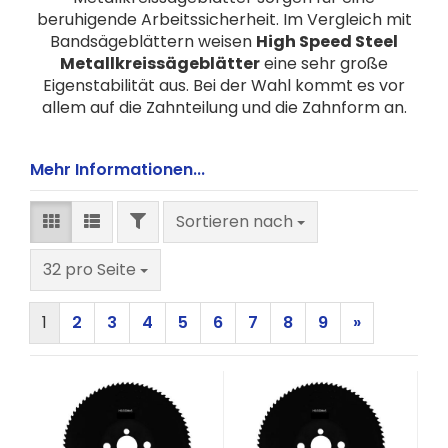
beruhigende Arbeitssicherheit. Im Vergleich mit
Bandsägeblättern weisen
High Speed Steel
Metallkreissägeblätter
eine sehr große
Eigenstabilität aus. Bei der Wahl kommt es vor
allem auf die Zahnteilung und die Zahnform an.
Mehr Informationen...
FILTER
Sortieren nach
Sortieren nach
pro Seite
32 pro Seite
1
2
3
4
5
6
7
8
9
»