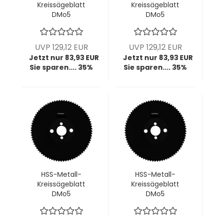
Kreissägeblatt
Kreissägeblatt
DMo5
DMo5
dampfbehandelt,
dampfbehandelt,
225x2,0x32 mm,
225x2,0x40 mm,
z220, BW T3, VPE =
z90, HZ T8, VPE = 1
UVP 129,12 EUR
UVP 129,12 EUR
1 Stück
Stück
Jetzt nur 83,93 EUR
Jetzt nur 83,93 EUR
Sie sparen.... 35%
Sie sparen.... 35%
HSS-Metall-
HSS-Metall-
Kreissägeblatt
Kreissägeblatt
DMo5
DMo5
dampfbehandelt,
dampfbehandelt,
225x2,0x40 mm,
225x2,0x40 mm,