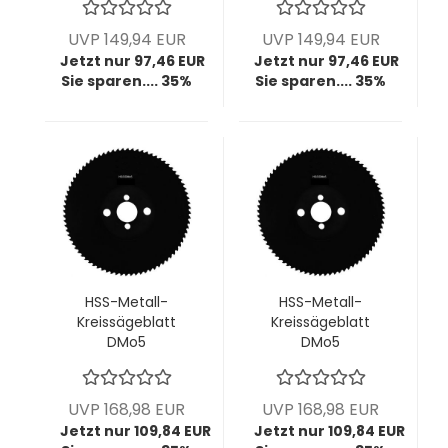
200x2,0x32 mm,
200x2,0x32 mm,
z128, BW T4,9, VPE
z200, BW T3, VPE =
UVP 149,94 EUR
UVP 149,94 EUR
= 1 Stück
1 Stück
Jetzt nur 97,46 EUR
Jetzt nur 97,46 EUR
Sie sparen.... 35%
Sie sparen.... 35%
HSS-Metall-
HSS-Metall-
Kreissägeblatt
Kreissägeblatt
DMo5
DMo5
dampfbehandelt,
dampfbehandelt,
225x1,6x32 mm,
225x1,6x32 mm,
z120, HZ T6, VPE = 1
z180, BW T4, VPE = 1
UVP 168,98 EUR
UVP 168,98 EUR
Stück
Stück
Jetzt nur 109,84 EUR
Jetzt nur 109,84 EUR