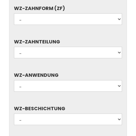
WZ-
WZ-ZAHNFORM (ZF)
ZAHNFORM
(ZF)
WZ-
WZ-ZAHNTEILUNG
ZAHNTEILUNG
WZ-
WZ-ANWENDUNG
ANWENDUNG
WZ-
WZ-BESCHICHTUNG
BESCHICHTUNG