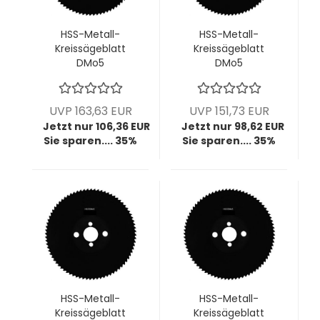
HSS-Metall-
HSS-Metall-
Kreissägeblatt
Kreissägeblatt
DMo5
DMo5
dampfbehandelt,
dampfbehandelt,
250x1,6x32 mm,
250x2,0x32 mm,
z200, BW T4, VPE =
z80, HZ T10, VPE = 1
UVP 163,63 EUR
UVP 151,73 EUR
1 Stück
Stück
Jetzt nur 106,36 EUR
Jetzt nur 98,62 EUR
Sie sparen.... 35%
Sie sparen.... 35%
HSS-Metall-
HSS-Metall-
Kreissägeblatt
Kreissägeblatt