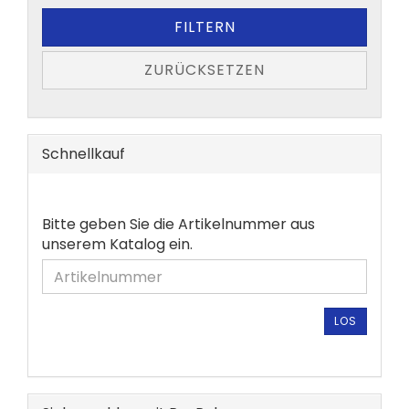
FILTERN
ZURÜCKSETZEN
Schnellkauf
BITTE
Bitte geben Sie die Artikelnummer aus
GEBEN
unserem Katalog ein.
SIE
DIE
ARTIKELNUMMER
AUS
LOS
UNSEREM
KATALOG
EIN.