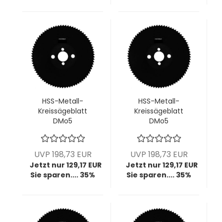
HSS-Metall-
HSS-Metall-
Kreissägeblatt
Kreissägeblatt
DMo5
DMo5
dampfbehandelt,
dampfbehandelt,
250x1,2x32 mm,
250x1,2x32 mm,
z180, BW T4,4, VPE
z200, BW T4, VPE =
UVP 198,73 EUR
UVP 198,73 EUR
= 1 Stück
1 Stück
Jetzt nur 129,17 EUR
Jetzt nur 129,17 EUR
Sie sparen.... 35%
Sie sparen.... 35%