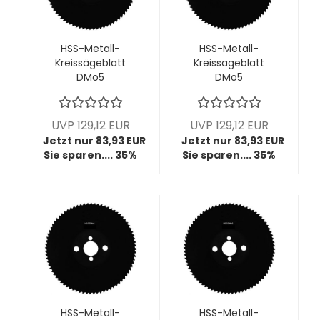
HSS-Metall-
HSS-Metall-
Kreissägeblatt
Kreissägeblatt
DMo5
DMo5
dampfbehandelt,
dampfbehandelt,
225x2,0x32 mm,
225x2,0x32 mm,
z120, HZ T6, VPE = 1
z120, HZ T6, VPE = 1
UVP 129,12 EUR
UVP 129,12 EUR
Stück
Stück
Jetzt nur 83,93 EUR
Jetzt nur 83,93 EUR
Sie sparen.... 35%
Sie sparen.... 35%
HSS-Metall-
HSS-Metall-