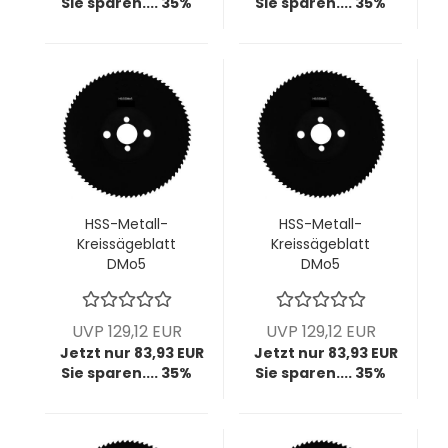
Sie sparen.... 35%
Sie sparen.... 35%
HSS-Metall-
HSS-Metall-
Kreissägeblatt
Kreissägeblatt
DMo5
DMo5
dampfbehandelt,
dampfbehandelt,
225x2,0x32 mm,
225x2,0x32 mm,
z90, HZ T8, VPE = 1
z180, BW T4, VPE = 1
UVP 129,12 EUR
UVP 129,12 EUR
Stück
Stück
Jetzt nur 83,93 EUR
Jetzt nur 83,93 EUR
Sie sparen.... 35%
Sie sparen.... 35%