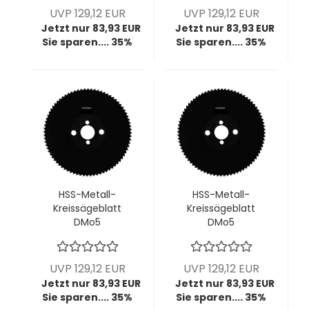
z150, BW T4,7, VPE
z120, HZ T6, VPE = 1
UVP 129,12 EUR
UVP 129,12 EUR
= 1 Stück
Stück
Jetzt nur 83,93 EUR
Jetzt nur 83,93 EUR
Sie sparen.... 35%
Sie sparen.... 35%
HSS-Metall-
HSS-Metall-
Kreissägeblatt
Kreissägeblatt
DMo5
DMo5
dampfbehandelt,
dampfbehandelt,
225x2,0x40 mm,
225x2,0x40 mm,
z180, BW T4, VPE = 1
z220, BW T3, VPE =
UVP 129,12 EUR
UVP 129,12 EUR
Stück
1 Stück
Jetzt nur 83,93 EUR
Jetzt nur 83,93 EUR
Sie sparen.... 35%
Sie sparen.... 35%