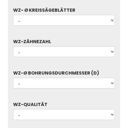
WZ-
WZ- Ø KREISSÄGEBLÄTTER
Ø
KREISSÄGEBLÄTTER
WZ-
WZ-ZÄHNEZAHL
ZÄHNEZAHL
WZ-
WZ-Ø BOHRUNGSDURCHMESSER (D)
Ø
BOHRUNGSDURCHMESSER
(D)
WZ-
WZ-QUALITÄT
QUALITÄT