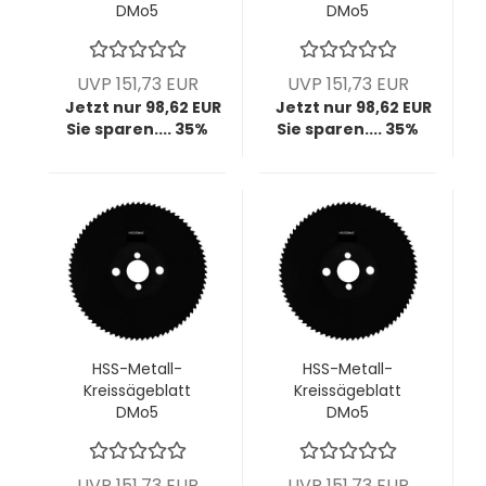
DMo5
DMo5
dampfbehandelt,
dampfbehandelt,
250x2,0x32 mm,
250x2,0x32 mm,
z100, HZ T8, VPE = 1
z128, HZ T6, VPE = 1
UVP 151,73 EUR
UVP 151,73 EUR
Stück
Stück
Jetzt nur 98,62 EUR
Jetzt nur 98,62 EUR
Sie sparen.... 35%
Sie sparen.... 35%
HSS-Metall-
HSS-Metall-
Kreissägeblatt
Kreissägeblatt
DMo5
DMo5
dampfbehandelt,
dampfbehandelt,
250x2,0x32 mm,
250x2,0x32 mm,
z160, BW T5, VPE = 1
z200, BW T4, VPE =
UVP 151,73 EUR
UVP 151,73 EUR