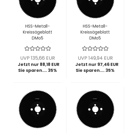
HSS-Metall-
HSS-Metall-
Kreissägeblatt
Kreissägeblatt
DMo5
DMo5
dampfbehandelt,
dampfbehandelt,
200x1,8x32 mm,
200x2,0x32 mm,
z160, BW T4, VPE = 1
z80, HZ T8, VPE = 1
UVP 135,66 EUR
UVP 149,94 EUR
Stück
Stück
Jetzt nur 88,18 EUR
Jetzt nur 97,46 EUR
Sie sparen.... 35%
Sie sparen.... 35%