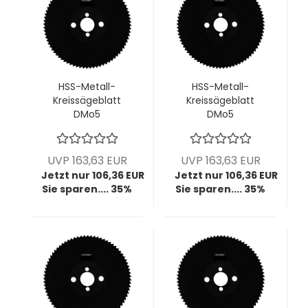
HSS-Metall-
HSS-Metall-
Kreissägeblatt
Kreissägeblatt
DMo5
DMo5
dampfbehandelt,
dampfbehandelt,
250x1,6x32 mm,
250x1,6x32 mm,
z128, HZ T6, VPE = 1
z160, BW T5, VPE = 1
UVP 163,63 EUR
UVP 163,63 EUR
Stück
Stück
Jetzt nur 106,36 EUR
Jetzt nur 106,36 EUR
Sie sparen.... 35%
Sie sparen.... 35%