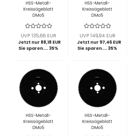
HSS-Metall-
HSS-Metall-
Kreissägeblatt
Kreissägeblatt
DMo5
DMo5
dampfbehandelt,
dampfbehandelt,
200x1,8x32 mm,
200x2,0x32 mm,
z200, BW T3, VPE =
z160, BW T4, VPE = 1
UVP 135,66 EUR
UVP 149,94 EUR
1 Stück
Stück
Jetzt nur 88,18 EUR
Jetzt nur 97,46 EUR
Sie sparen.... 35%
Sie sparen.... 35%
HSS-Metall-
HSS-Metall-
Kreissägeblatt
Kreissägeblatt
DMo5
DMo5
dampfbehandelt,
dampfbehandelt,