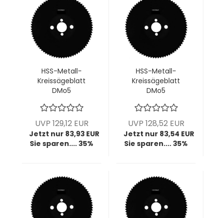
HSS-Metall-
HSS-Metall-
Kreissägeblatt
Kreissägeblatt
DMo5
DMo5
dampfbehandelt,
dampfbehandelt,
225x2,0x32 mm,
225x2,0x32 mm,
z150, BW T4,7, VPE
z220, BW T3, VPE =
UVP 129,12 EUR
UVP 128,52 EUR
= 1 Stück
1 Stück
Jetzt nur 83,93 EUR
Jetzt nur 83,54 EUR
Sie sparen.... 35%
Sie sparen.... 35%