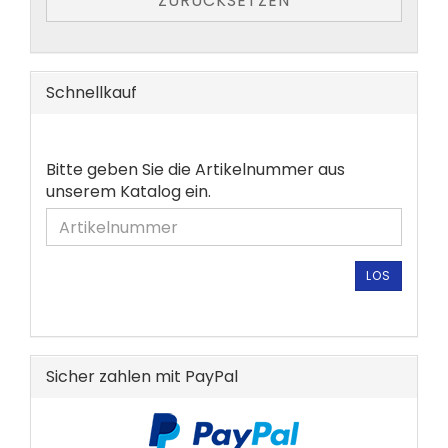
ZURÜCKSETZEN
Schnellkauf
BITTE
Bitte geben Sie die Artikelnummer aus
GEBEN
unserem Katalog ein.
SIE
DIE
ARTIKELNUMMER
AUS
LOS
UNSEREM
KATALOG
EIN.
Sicher zahlen mit PayPal