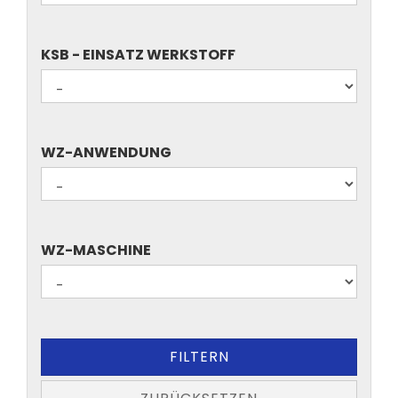
(D)
KSB
KSB - EINSATZ WERKSTOFF
-
EINSATZ
WERKSTOFF
WZ-
WZ-ANWENDUNG
ANWENDUNG
WZ-
WZ-MASCHINE
MASCHINE
FILTERN