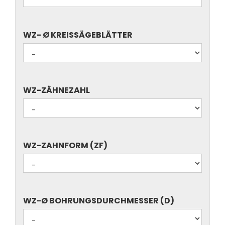
WZ-
WZ- Ø KREISSÄGEBLÄTTER
Ø
KREISSÄGEBLÄTTER
WZ-
WZ-ZÄHNEZAHL
ZÄHNEZAHL
WZ-
WZ-ZAHNFORM (ZF)
ZAHNFORM
(ZF)
WZ-
WZ-Ø BOHRUNGSDURCHMESSER (D)
Ø
BOHRUNGSDURCHMESSER