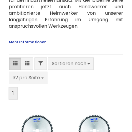
für den industriellen Einsatz. Mit der blueline Serie
profitieren jetzt auch Handwerker und
ambitionierte Heimwerker von unserer
langjährigen Erfahrung im Umgang mit
anspruchsvollen Werkzeugen.
Mehr Informationen ..
FILTER
Sortieren nach
Sortieren nach
pro Seite
32 pro Seite
1