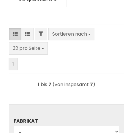
FILTER
Sortieren nach
Sortieren nach
pro Seite
32 pro Seite
1
1
bis
7
(von insgesamt
7
)
FABRIKAT
FABRIKAT