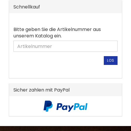
Schnellkauf
BITTE
Bitte geben Sie die Artikelnummer aus
GEBEN
unserem Katalog ein.
SIE
DIE
ARTIKELNUMMER
AUS
LOS
UNSEREM
KATALOG
EIN.
Sicher zahlen mit PayPal