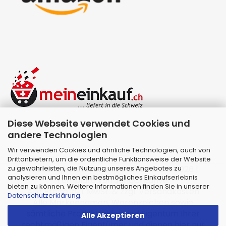
Diese Webseite verwendet Cookies und
andere Technologien
Wir verwenden Cookies und ähnliche Technologien, auch von
Drittanbietern, um die ordentliche Funktionsweise der Website
zu gewährleisten, die Nutzung unseres Angebotes zu
Webshop erstellen
mit Gambio.de © 2026 |
analysieren und Ihnen ein bestmögliches Einkaufserlebnis
Template von
JungCreative
.
bieten zu können. Weitere Informationen finden Sie in unserer
Alle Preise inkl. MwSt. & zzgl. Versandkosten
Datenschutzerklärung
.
Alle Markennamen, Warenzeichen sowie
sämtliche Produktbilder sind Eigentum Ihrer
Alle Akzeptieren
rechtmäßigen Eigentümer und dienen hier nur