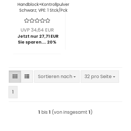
Handblock+Kontrollpulver
Schwarz; VPE: 1 Stck/Pck
UVP 34,64 EUR
Jetzt nur 27,71 EUR
Sie sparen.... 20%
Sortieren nach
pro Seite
Sortieren nach
32 pro Seite
1
1
bis
1
(von insgesamt
1
)