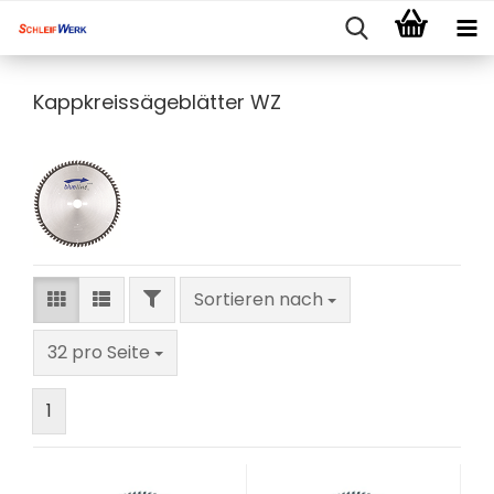
Kappkreissägeblätter WZ
FILTER
Sortieren nach
Sortieren nach
pro Seite
32 pro Seite
1