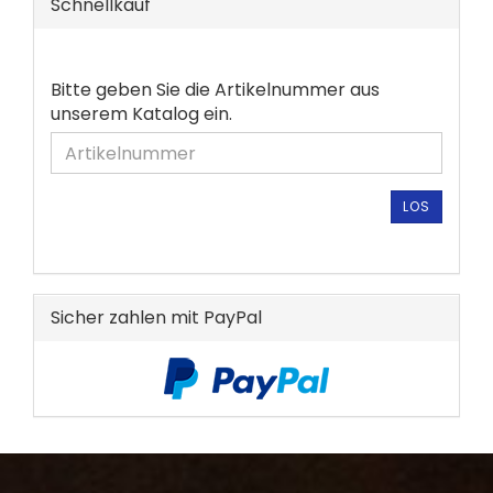
Schnellkauf
BITTE
Bitte geben Sie die Artikelnummer aus
GEBEN
unserem Katalog ein.
SIE
DIE
ARTIKELNUMMER
AUS
LOS
UNSEREM
KATALOG
EIN.
Sicher zahlen mit PayPal