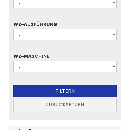
WZ-
WZ-AUSFÜHRUNG
AUSFÜHRUNG
WZ-
WZ-MASCHINE
MASCHINE
FILTERN
ZURÜCKSETZEN