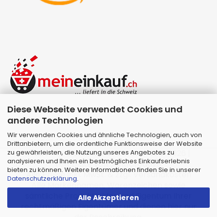
Diese Webseite verwendet Cookies und
andere Technologien
Wir verwenden Cookies und ähnliche Technologien, auch von
Drittanbietern, um die ordentliche Funktionsweise der Website
zu gewährleisten, die Nutzung unseres Angebotes zu
Webshop erstellen
mit Gambio.de © 2026 |
analysieren und Ihnen ein bestmögliches Einkaufserlebnis
Template von
JungCreative
.
bieten zu können. Weitere Informationen finden Sie in unserer
Alle Preise inkl. MwSt. & zzgl. Versandkosten
Datenschutzerklärung
.
Alle Markennamen, Warenzeichen sowie
sämtliche Produktbilder sind Eigentum Ihrer
Alle Akzeptieren
rechtmäßigen Eigentümer und dienen hier nur