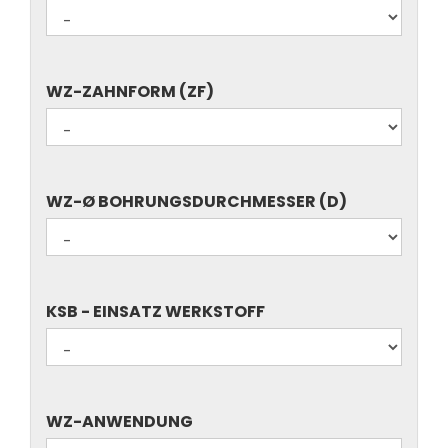
ZÄHNEZAHL
WZ-
WZ-ZAHNFORM (ZF)
ZAHNFORM
(ZF)
WZ-
WZ-Ø BOHRUNGSDURCHMESSER (D)
Ø
BOHRUNGSDURCHMESSER
(D)
KSB
KSB - EINSATZ WERKSTOFF
-
EINSATZ
WERKSTOFF
WZ-
WZ-ANWENDUNG
ANWENDUNG