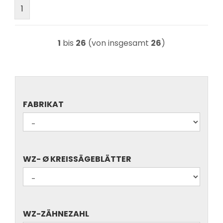
1
1
bis
26
(von insgesamt
26
)
FABRIKAT
FABRIKAT
WZ-
WZ- Ø KREISSÄGEBLÄTTER
Ø
KREISSÄGEBLÄTTER
WZ-
WZ-ZÄHNEZAHL