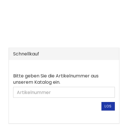
Schnellkauf
BITTE
Bitte geben Sie die Artikelnummer aus
GEBEN
unserem Katalog ein.
SIE
DIE
ARTIKELNUMMER
AUS
LOS
UNSEREM
KATALOG
EIN.