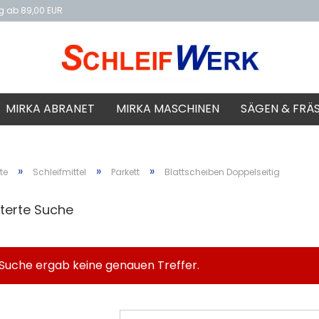
ng ab 89,00 EUR
f
MIRKA ABRANET
MIRKA MASCHINEN
SÄGEN & FRÄ
»
»
»
te
Schleifmittel
Parkett
Blattscheiben Doppelseitig
iterte Suche
 Suche ergab keine genauen Treffer.
HTEN