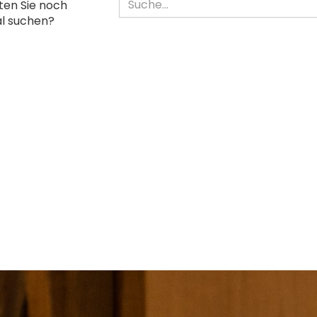
en Sie noch
l suchen?
H
AL
EN?