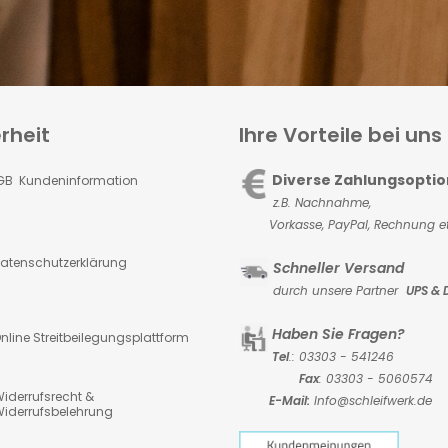
rheit
Ihre Vorteile bei uns
Diverse Zahlungsopti
GB Kundeninformation
z.B. Nachnahme,
Vorkasse,
PayPal, Rechnung et
atenschutzerklärung
Schneller Versand
durch unsere Partner
UPS & 
Haben Sie Fragen?
nline Streitbeilegungsplattform
Tel
.: 03303 - 541246
Fax
: 03303 - 5060574
iderrufsrecht &
E-Mail:
Info@schleifwerk.de
iderrufsbelehrung