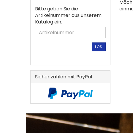
Möcht
SIE
BITTE
Bitte geben Sie die
einma
NOC
GEBEN
Artikelnummer aus unserem
EINM
SIE
Katalog ein.
SUCH
DIE
ARTIKELNUMMER
AUS
UNSEREM
LOS
KATALOG
EIN.
Sicher zahlen mit PayPal