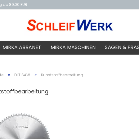
ng ab 89,00 EUR
f
MIRKA ABRANET
MIRKA MASCHINEN
SÄGEN & FRÄ
»
»
te
DLT SAW
Kunststoffbearbeitung
tstoffbearbeitung