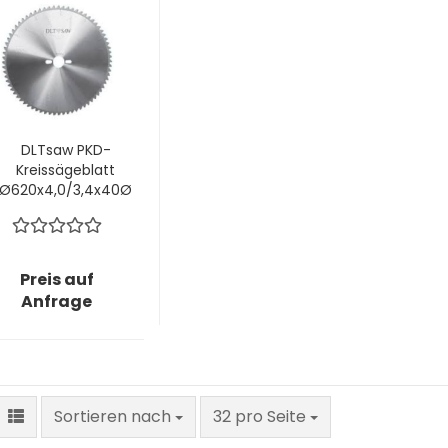
DLTsaw PKD-
Kreissägeblatt
Ø620x4,0/3,4x40Ø
mm z96 W3C -
Plastics!
Preis auf
Anfrage
Sortieren nach
pro Seite
Sortieren nach
32 pro Seite