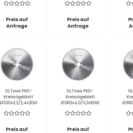
Plastics!
Plastics!
Preis auf
Preis auf
P
Anfrage
Anfrage
A
DLTsaw PKD-
DLTsaw PKD-
DL
Kreissägeblatt
Kreissägeblatt
Kr
Ø330x3,2/2,4x30Ø
Ø380x4,0/3,2x60Ø
Ø380
mm z84 W3C -
mm z84 mit
mm 
Plastics!
Nebenlöcher
2/14/100 +
2/14/125 +
Preis auf
Preis auf
P
Schnitthöhe 15;