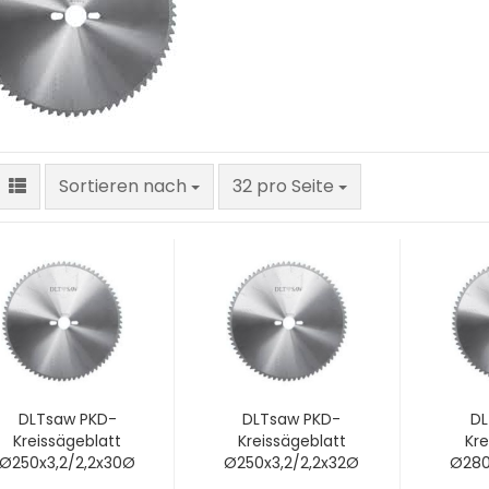
Sortieren nach
pro Seite
Sortieren nach
32 pro Seite
DLTsaw PKD-
DLTsaw PKD-
DL
Kreissägeblatt
Kreissägeblatt
Kre
Ø250x3,2/2,2x30Ø
Ø250x3,2/2,2x32Ø
Ø280
mm z64 W3C -
mm z64 W3C -
mm 