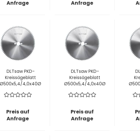
Anfrage
Anfrage
A
W3C - Plastics!
DLTsaw PKD-
DLTsaw PKD-
D
Kreissägeblatt
Kreissägeblatt
Kr
Ø500x5,4/4,0x40Ø
Ø500x5,4/4,0x40Ø
Ø500
mm z40; W3C -
mm z72; W3C -
mm 
Plastics!
Plastics!
Preis auf
Preis auf
P
Anfrage
Anfrage
A