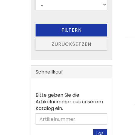
-
EINSATZ
WERKSTOFF
FILTERN
ZURÜCKSETZEN
Schnellkauf
BITTE
Bitte geben Sie die
GEBEN
Artikelnummer aus unserem
SIE
Katalog ein.
DIE
ARTIKELNUMMER
AUS
UNSEREM
LOS