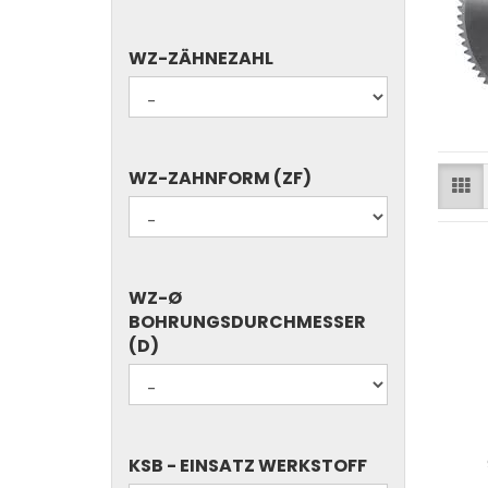
WZ-
WZ-ZÄHNEZAHL
ZÄHNEZAHL
WZ-
WZ-ZAHNFORM (ZF)
ZAHNFORM
(ZF)
WZ-
WZ-Ø
Ø
BOHRUNGSDURCHMESSER
BOHRUNGSDURCHMESSER
(D)
(D)
KSB
KSB - EINSATZ WERKSTOFF