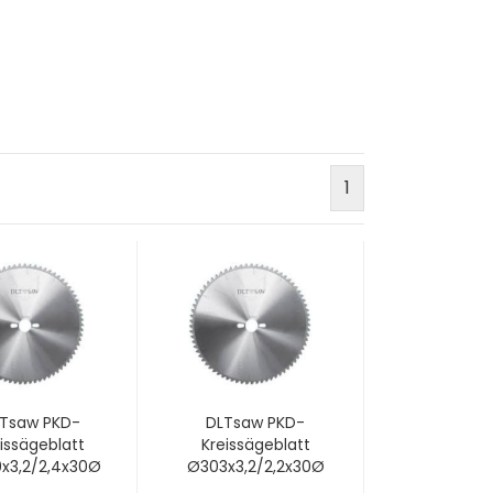
1
Tsaw PKD-
DLTsaw PKD-
issägeblatt
Kreissägeblatt
x3,2/2,4x30Ø
Ø303x3,2/2,2x30Ø
z60; W3C -
mm z72 W3C -