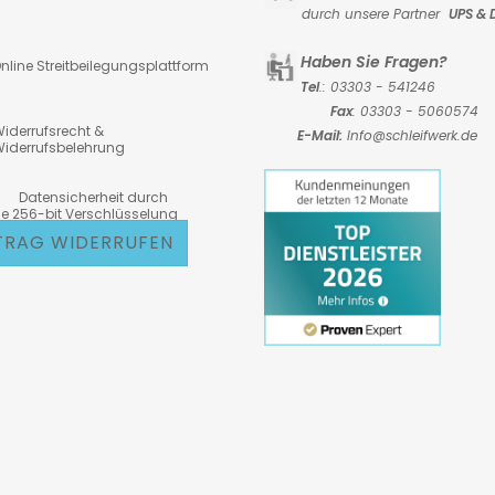
durch unsere Partner
UPS & 
Haben Sie Fragen?
nline Streitbeilegungsplattform
Tel
.: 03303 - 541246
Fax
: 03303 - 5060574
iderrufsrecht &
E-Mail:
Info@schleifwerk.de
iderrufsbelehrung
atensicherheit durch
6-bit Verschlüsselung
TRAG WIDERRUFEN