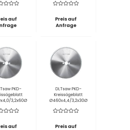
Plastics!
Plastics!
reis auf
Preis auf
nfrage
Anfrage
Tsaw PKD-
DLTsaw PKD-
eissägeblatt
Kreissägeblatt
x4,0/3,2x60Ø
Ø460x4,4/3,2x30Ø
z84; W3C -
mm z84 W3C -
Plastics!
Plastics!
reis auf
Preis auf