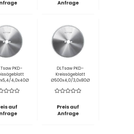
nfrage
Anfrage
LTsaw PKD-
DLTsaw PKD-
eissägeblatt
Kreissägeblatt
x5,4/4,0x40Ø
Ø500x4,0/3,0x80Ø
z84; W3C -
mm z144; W3C -
Plastics!
Plastics!
reis auf
Preis auf
nfrage
Anfrage