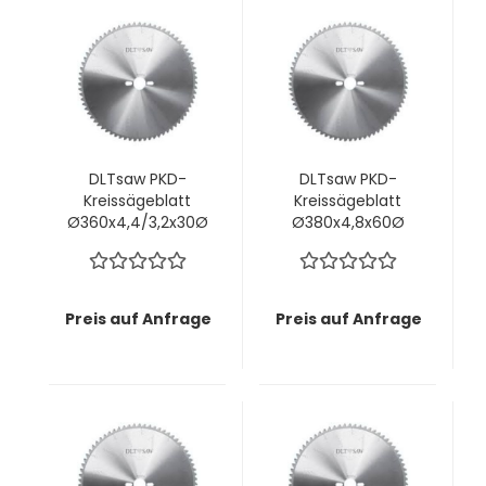
DLTsaw PKD-
DLTsaw PKD-
Kreissägeblatt
Kreissägeblatt
Ø360x4,4/3,2x30Ø
Ø380x4,8x60Ø
mm z72 MMT -
mm z72 MMT -
Saubere Schnitte
Saubere Schnitte
in faserigen oder
in faserigen oder
zähen Materialien
zähen Materialien
Preis auf Anfrage
Preis auf Anfrage