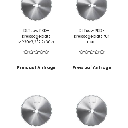
DLTsaw PKD-
DLTsaw PKD-
Kreissägeblatt
Kreissägeblatt für
Ø230x3,2/2,2x30Ø
CNC
mm z60 KunLun -
Ø250x3,2/2,2x30Ø
Perfekte
mm z54 MMT -
Schnittkante OHNE
Saubere Schnitte
Vorritzaggregat
in faserigen oder
Preis auf Anfrage
Preis auf Anfrage
zähen Materialien