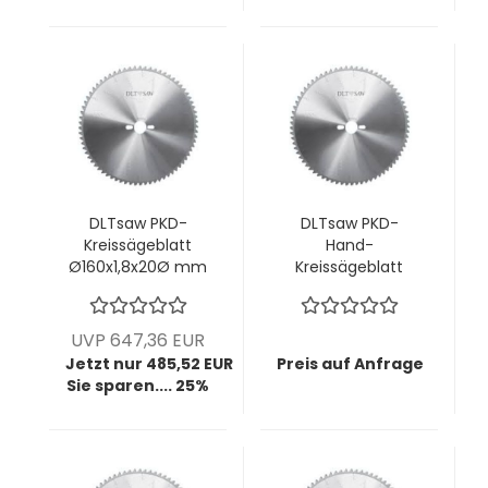
DLTsaw PKD-
DLTsaw PKD-
Kreissägeblatt
Hand-
Ø160x1,8x20Ø mm
Kreissägeblatt
z54 KunLun(KLT) -
Ø180x3,2x30Ø mm
Schnitte OHNE
z42 MMT -
Vorritzaggregat!
Saubere Schnitte
UVP 647,36 EUR
in faserigen oder
Jetzt nur 485,52 EUR
Preis auf Anfrage
zähen Materialien
Sie sparen.... 25%