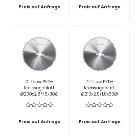
in faserigen oder
in faserigen oder
Preis auf Anfrage
Preis auf Anfrage
zähen Materialien
zähen Materialien
DLTsaw PKD-
DLTsaw PKD-
Kreissägeblatt
Kreissägeblatt
Ø200x2,8/1,8x30Ø
Ø210x2,8/1,8x30Ø
mm z60 KunLun -
mm z60 KunLun -
Perfekte
Perfekte
Schnittkante OHNE
Schnittkante OHNE
Vorritzaggregat
Vorritzaggregat
Preis auf Anfrage
Preis auf Anfrage