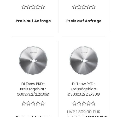
mm z68 KunLun -
mm z68 KunLun -
Perfekte
Perfekte
Schnittkante OHNE
Schnittkante OHNE
Vorritzaggregat
Vorritzaggregat
Preis auf Anfrage
Preis auf Anfrage
DLTsaw PKD-
DLTsaw PKD-
Kreissägeblatt
Kreissägeblatt
Ø303x3,2/2,2x30Ø
Ø303x3,2/2,2x30Ø
mm z60 MMT -
mm z72 KunLun -
Saubere Schnitte
Perfekte
in faserigen oder
Schnittkante OHNE
UVP 1.309,00 EUR
zähen Materialien
Vorritzaggregat