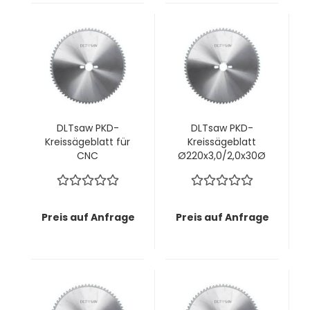
DLTsaw PKD-
DLTsaw PKD-
Kreissägeblatt für
Kreissägeblatt
CNC
Ø220x3,0/2,0x30Ø
Ø220x3,2/2,2x30Ø
mm z60 KunLun -
mm z42 MMT -
Perfekte
Saubere Schnitte
Schnittkante OHNE
in faserigen oder
Vorritzaggregat
Preis auf Anfrage
Preis auf Anfrage
zähen Materialien