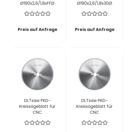
Ø190x2,6/1,8xFFØ
Ø190x2,6/1,8x30Ø
mm z54 KunLun -
mm z60 KunLun -
Perfekte
Perfekte
Schnittkante OHNE
Schnittkante OHNE
Vorritzaggregat
Vorritzaggregat
Preis auf Anfrage
Preis auf Anfrage
DLTsaw PKD-
DLTsaw PKD-
Kreissägeblatt für
Kreissägeblatt für
CNC
CNC
Ø200x3,2/2,2x30Ø
Ø200x2,2/1,6x16Ø
mm z42 MMT -
mm z48 MMT -
Saubere Schnitte
Saubere Schnitte