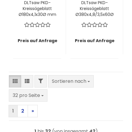
DLTsaw PKD-
DLTsaw PKD-
Kreissägeblatt
Kreissägeblatt
Ø180x4,1x30Ø mm
Ø380x4,8/3,5x60Ø
z48 MMT -
mm z84 MMT -
Saubere Schnitte
Saubere Schnitte
in faserigen oder
in faserigen oder
zähen Materialien
zähen Materialien
Preis auf Anfrage
Preis auf Anfrage
FILTER
Sortieren nach
Sortieren nach
pro Seite
32 pro Seite
1
2
»
1
bis
32
(von insgesamt
42
)