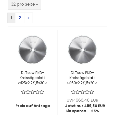
pro Seite
32 pro Seite
1
2
»
DLTsaw PKD-
DLTsaw PKD-
Kreissägeblatt
Kreissägeblatt
Ø125x2,2/1,5x30Ø
Ø160x2,2/1,5x20Ø
mm z42 KunLun -
mm z54 KunLun -
Perfekte
Perfekte
Schnittkante OHNE
Schnittkante OHNE
UVP 666,40 EUR
Vorritzaggregat
Vorritzaggregat
Preis auf Anfrage
Jetzt nur 499,80 EUR
Sie sparen.... 25%