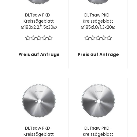
DLTsaw PKD-
DLTsaw PKD-
Kreissägeblatt
Kreissägeblatt
Ø180x2,2/1,5x30Ø
Ø185x1,8/1,3x20Ø
mm z58 KunLun -
mm z54 KunLun -
Perfekte
Perfekte
Schnittkante OHNE
Schnittkante OHNE
Vorritzaggregat
Vorritzaggregat
Preis auf Anfrage
Preis auf Anfrage
DLTsaw PKD-
DLTsaw PKD-
Kreissägeblatt
Kreissägeblatt