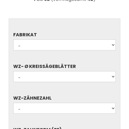
FABRIKAT
FABRIKAT
WZ-
WZ- Ø KREISSÄGEBLÄTTER
Ø
KREISSÄGEBLÄTTER
WZ-
WZ-ZÄHNEZAHL
ZÄHNEZAHL