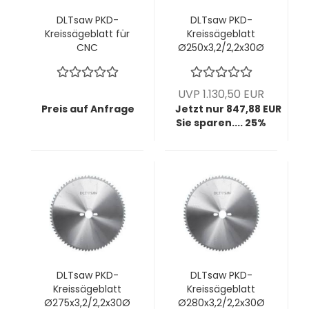
DLTsaw PKD-
DLTsaw PKD-
Kreissägeblatt für
Kreissägeblatt
CNC
Ø250x3,2/2,2x30Ø
Ø250x3,2/2,2x30Ø
mm z62 KunLun -
mm z32 MMT -
Perfekte
Saubere Schnitte
Schnittkante OHNE
UVP 1.130,50 EUR
in faserigen oder
Vorritzaggregat
Preis auf Anfrage
Jetzt nur 847,88 EUR
zähen Materialien
Sie sparen.... 25%
DLTsaw PKD-
DLTsaw PKD-
Kreissägeblatt
Kreissägeblatt
Ø275x3,2/2,2x30Ø
Ø280x3,2/2,2x30Ø