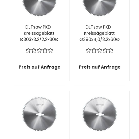
DLTsaw PKD-
DLTsaw PKD-
Kreissägeblatt
Kreissägeblatt
Ø303x3,2/2,2x30Ø
Ø380x4,0/3,2x60Ø
mm z36 MMT -
mm z84 MMT -
Saubere Schnitte
Saubere Schnitte
in faserigen oder
in faserigen oder
zähen Materialien
zähen Materialien
Preis auf Anfrage
Preis auf Anfrage