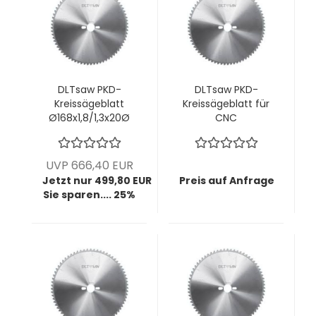
DLTsaw PKD-
DLTsaw PKD-
Kreissägeblatt
Kreissägeblatt für
Ø168x1,8/1,3x20Ø
CNC
mm z54 KunLun -
Ø180x3,2/2,2x30Ø
Perfekte
mm z42 MMT -
Schnittkante OHNE
Saubere Schnitte
UVP 666,40 EUR
Vorritzaggregat
in faserigen oder
Jetzt nur 499,80 EUR
Preis auf Anfrage
zähen Materialien
Sie sparen.... 25%