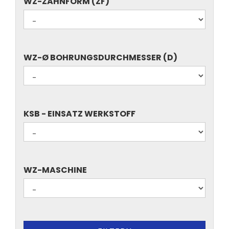
WZ-
WZ-ZAHNFORM (ZF)
ZAHNFORM
(ZF)
WZ-
WZ-Ø BOHRUNGSDURCHMESSER (D)
Ø
BOHRUNGSDURCHMESSER
(D)
KSB
KSB - EINSATZ WERKSTOFF
-
EINSATZ
WERKSTOFF
WZ-
WZ-MASCHINE
MASCHINE