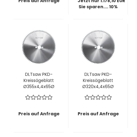
Preis auf Anfrage
Jetzt nur 1.178,10 EUR
Sie sparen.... 10%
DLTsaw PKD-
DLTsaw PKD-
Kreissägeblatt
Kreissägeblatt
Ø355x4,4x65Ø
Ø320x4,4x65Ø
mm z72 MMT -
mm z60 MMT -
Saubere Schnitte
Saubere Schnitte
in faserigen oder
in faserigen oder
zähen Materialien
zähen Materialien
Preis auf Anfrage
Preis auf Anfrage