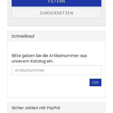
FILTERN
ZURÜCKSETZEN
Schnellkauf
BITTE
Bitte geben Sie die Artikelnummer aus
GEBEN
unserem Katalog ein.
SIE
DIE
ARTIKELNUMMER
AUS
LOS
UNSEREM
KATALOG
EIN.
Sicher zahlen mit PayPal