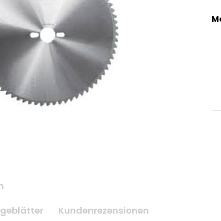
M
n
geblätter
Kundenrezensionen