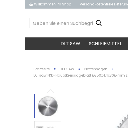
Willkommen im Shop
Versandkostenfreie Lieferu
Geben
Sie
einen
Suchbegrif
DLT SAW
SCHLEIFMITTEL
ein...
»
»
»
Startseite
DLT SAW
Plattensägen
DLTsaw PKD-HauptKreissägeblatt Ø350x4,4x30Ø mm z7