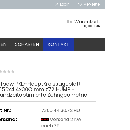
Login
Merkzettel
Ihr Warenkorb
0,00 EUR
SEN
SCHÄRFEN
KONTAKT
LTsaw PKD-HauptKreissägeblatt
350x4,4x30Ø mm z72 HUMP -
tandzeitoptimierte Zahngeometrie
t.Nr.:
7350.44.30.72.HU
ersand:
Versand 2 KW
nach ZE