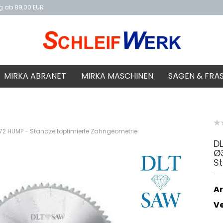
ng ab 89,00 EUR
f
MIRKA ABRANET
MIRKA MASCHINEN
SÄGEN & FRÄ
2 HUMP - Standzeitoptimierte Zahngeometrie
D
Ø
S
Ar
V