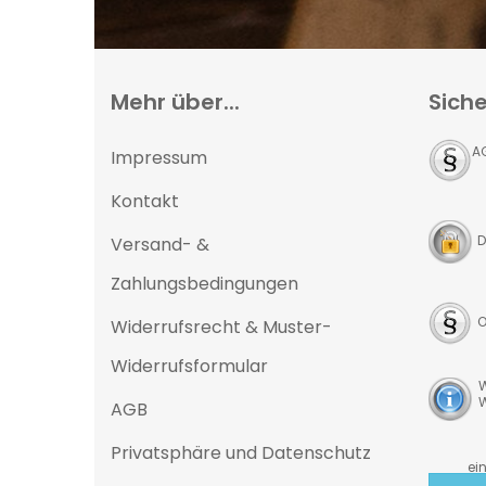
Mehr über...
Siche
A
Impressum
Kontakt
D
Versand- &
Zahlungsbedingungen
O
Widerrufsrecht & Muster-
Widerrufsformular
W
W
AGB
Privatsphäre und Datenschutz
D
eine 25