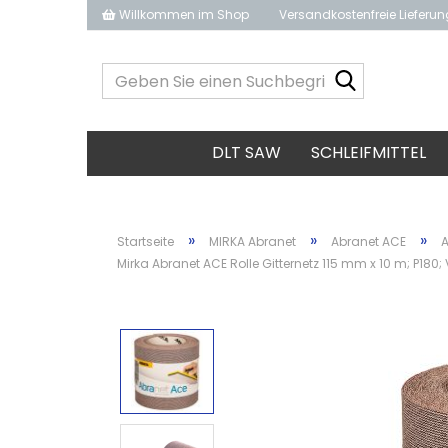
Willkommen im Shop
Versandkostenfreie Lieferu
Geben
Sie
einen
Suchbegrif
DLT SAW
SCHLEIFMITTEL
ein...
»
»
»
Startseite
MIRKA Abranet
Abranet ACE
A
Mirka Abranet ACE Rolle Gitternetz 115 mm x 10 m; P180; 