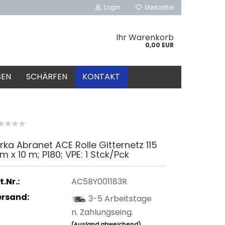
Login
Merkzettel
Ihr Warenkorb
0,00 EUR
SEN
SCHÄRFEN
KONTAKT
rka Abranet ACE Rolle Gitternetz 115
 x 10 m; P180; VPE: 1 Stck/Pck
t.Nr.:
AC5BY001183R
ersand:
3-5 Arbeitstage
n. Zahlungseing.
(Ausland abweichend)