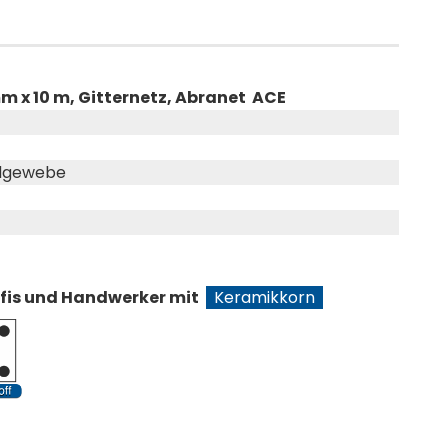
mm x 10 m, Gitternetz, Abranet ACE
idgewebe
)
ofis und Handwerker mit
Keramikkorn