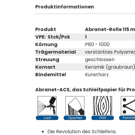
Produktinformationen
Produkt
Abranet-Rolle 115 
VPE: Stck/Pck
1
Körnung
P80 - 1000
Trägermaterial
verstärktes Polyam
Streuung
geschlossen
Kornart
Keramik (graubraun
Bindemittel
Kunstharz
Abranet-ACE, das Schleifpapier für Pr
Die Revolution des Schleifens.