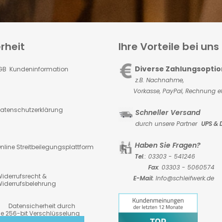
rheit
Ihre Vorteile bei uns
Diverse Zahlungsopti
GB Kundeninformation
z.B. Nachnahme,
Vorkasse,
PayPal, Rechnung et
atenschutzerklärung
Schneller Versand
durch unsere Partner
UPS & 
Haben Sie Fragen?
nline Streitbeilegungsplattform
Tel
.: 03303 - 541246
Fax
: 03303 - 5060574
iderrufsrecht &
E-Mail:
Info@schleifwerk.de
iderrufsbelehrung
atensicherheit durch
6-bit Verschlüsselung