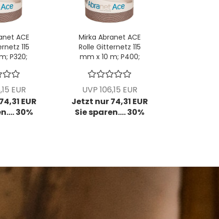
anet ACE
Mirka Abranet ACE
ernetz 115
Rolle Gitternetz 115
m; P320;
mm x 10 m; P400;
tck/Pck
VPE: 1 Stck/Pck
,15 EUR
UVP 106,15 EUR
 74,31 EUR
Jetzt nur 74,31 EUR
n.... 30%
Sie sparen.... 30%