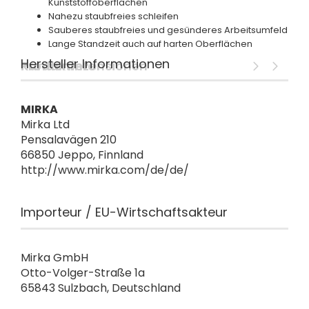
Kunststoffoberflächen
Nahezu staubfreies schleifen
Sauberes staubfreies und gesünderes Arbeitsumfeld
Lange Standzeit auch auf harten Oberflächen
Hersteller Informationen
Produktinfo
Kundenrezensionen
MIRKA
Mirka Ltd
Pensalavägen 210
66850 Jeppo, Finnland
http://www.mirka.com/de/de/
Importeur / EU-Wirtschaftsakteur
Mirka GmbH
Otto-Volger-Straße 1a
65843 Sulzbach, Deutschland