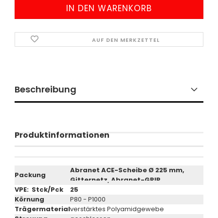
AUF DEN MERKZETTEL
Beschreibung
Produktinformationen
Abranet ACE-Scheibe Ø 225 mm,
Packung
Gitternetz, Abranet-GRIP
VPE: Stck/Pck
25
Körnung
P80 - P1000
Trägermaterial
verstärktes Polyamidgewebe