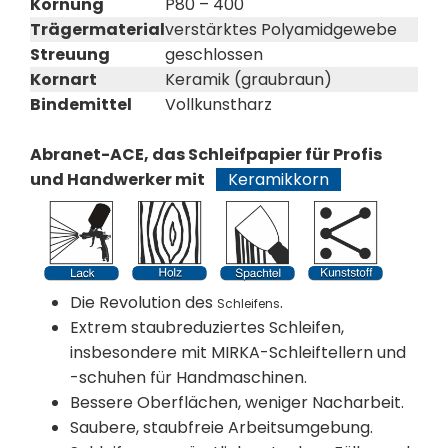
Körnung
P80 – 400
Trägermaterial
verstärktes Polyamidgewebe
Streuung
geschlossen
Kornart
Keramik (graubraun)
Bindemittel
Vollkunstharz
Abranet-ACE, das Schleifpapier für Profis
und Handwerker mit
Keramikkorn
Die Revolution des
.
Schleifens
Extrem staubreduziertes Schleifen,
insbesondere mit MIRKA-Schleiftellern und
-schuhen für Handmaschinen.
Bessere Oberflächen, weniger Nacharbeit.
Saubere, staubfreie Arbeitsumgebung.