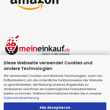
Diese Webseite verwendet Cookies und
andere Technologien
Wir verwenden Cookies und ähnliche Technologien, auch von
Drittanbietern, um die ordentliche Funktionsweise der Website
zu gewährleisten, die Nutzung unseres Angebotes zu
Webshop erstellen
mit Gambio.de © 2026 |
analysieren und Ihnen ein bestmögliches Einkaufserlebnis
Template von
JungCreative
.
bieten zu können. Weitere Informationen finden Sie in unserer
Alle Preise inkl. MwSt. & zzgl. Versandkosten
Datenschutzerklärung
.
Alle Markennamen, Warenzeichen sowie
sämtliche Produktbilder sind Eigentum Ihrer
Alle Akzeptieren