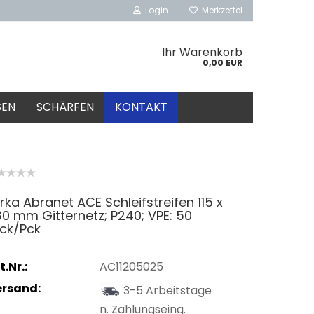
Login
Merkzettel
Ihr Warenkorb
0,00 EUR
SEN
SCHÄRFEN
KONTAKT
rka Abranet ACE Schleifstreifen 115 x
0 mm Gitternetz; P240; VPE: 50
tck/Pck
t.Nr.:
AC11205025
ersand:
3-5 Arbeitstage
n. Zahlungseing.