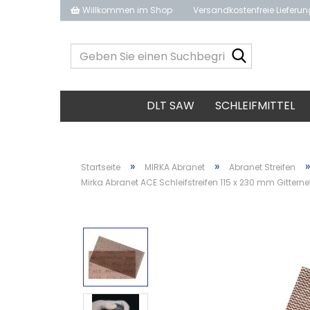
Willkommen im Shop
Versandkostenfreie Lieferu
Geben
Sie
einen
Suchbegrif
DLT SAW
SCHLEIFMITTEL
ein...
»
»
»
Startseite
MIRKA Abranet
Abranet Streifen
Mirka Abranet ACE Schleifstreifen 115 x 230 mm Gitternet