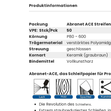
Produktinformationen
Packung
Abranet ACE Streifen
VPE: Stck/Pck
50
Körnung
P80 – 600
Trägermaterial
verstärktes Polyamid
Streuung
geschlossen
Kornart
Keramik (graubraun)
Bindemittel
Vollkunstharz
Abranet-ACE, das Schleifpapier für Pr
Die Revolution des
.
Schleifens
Extrem staubreduziertes Schleifen, i