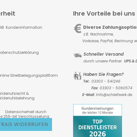
rheit
Ihre Vorteile bei uns
Diverse Zahlungsopti
GB Kundeninformation
z.B. Nachnahme,
Vorkasse,
PayPal, Rechnung et
atenschutzerklärung
Schneller Versand
durch unsere Partner
UPS & 
Haben Sie Fragen?
nline Streitbeilegungsplattform
Tel
.: 03303 - 541246
Fax
: 03303 - 5060574
iderrufsrecht &
E-Mail:
Info@schleifwerk.de
iderrufsbelehrung
atensicherheit durch
6-bit Verschlüsselung
TRAG WIDERRUFEN