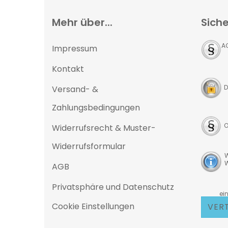
Mehr über...
Siche
A
Impressum
Kontakt
D
Versand- &
Zahlungsbedingungen
O
Widerrufsrecht & Muster-
Widerrufsformular
W
W
AGB
Privatsphäre und Datenschutz
D
eine 25
Cookie Einstellungen
VER