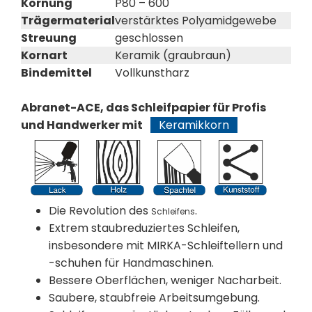
Körnung
P80 – 600
Trägermaterial
verstärktes Polyamidgewebe
Streuung
geschlossen
Kornart
Keramik (graubraun)
Bindemittel
Vollkunstharz
Abranet-ACE, das Schleifpapier für Profis
und Handwerker mit
Keramikkorn
Die Revolution des
.
Schleifens
Extrem staubreduziertes Schleifen,
insbesondere mit MIRKA-Schleiftellern und
-schuhen für Handmaschinen.
Bessere Oberflächen, weniger Nacharbeit.
Saubere, staubfreie Arbeitsumgebung.