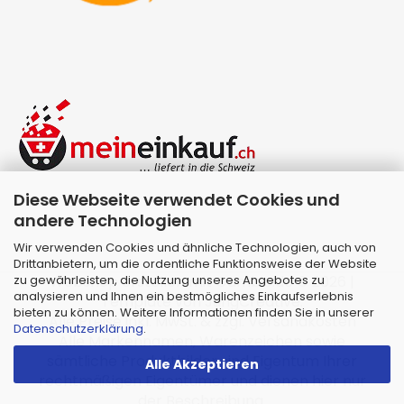
Diese Webseite verwendet Cookies und
andere Technologien
Wir verwenden Cookies und ähnliche Technologien, auch von
Drittanbietern, um die ordentliche Funktionsweise der Website
zu gewährleisten, die Nutzung unseres Angebotes zu
Webshop erstellen
mit Gambio.de © 2026 |
analysieren und Ihnen ein bestmögliches Einkaufserlebnis
Template von
JungCreative
.
bieten zu können. Weitere Informationen finden Sie in unserer
Alle Preise inkl. MwSt. & zzgl. Versandkosten
Datenschutzerklärung
.
Alle Markennamen, Warenzeichen sowie
sämtliche Produktbilder sind Eigentum Ihrer
Alle Akzeptieren
rechtmäßigen Eigentümer und dienen hier nur
der Beschreibung.