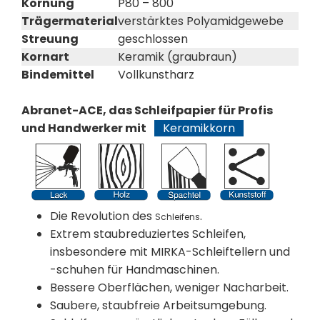
Körnung
P80 – 800
Trägermaterial
verstärktes Polyamidgewebe
Streuung
geschlossen
Kornart
Keramik (graubraun)
Bindemittel
Vollkunstharz
Abranet-ACE, das Schleifpapier für Profis
und Handwerker mit
Keramikkorn
Die Revolution des
.
Schleifens
Extrem staubreduziertes Schleifen,
insbesondere mit MIRKA-Schleiftellern und
-schuhen für Handmaschinen.
Bessere Oberflächen, weniger Nacharbeit.
Saubere, staubfreie Arbeitsumgebung.