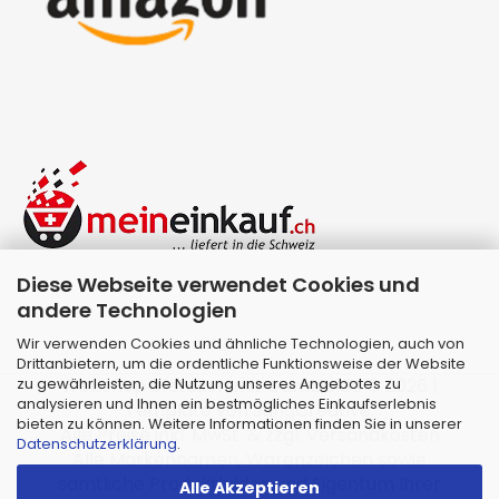
Diese Webseite verwendet Cookies und
andere Technologien
Wir verwenden Cookies und ähnliche Technologien, auch von
Drittanbietern, um die ordentliche Funktionsweise der Website
zu gewährleisten, die Nutzung unseres Angebotes zu
Webshop erstellen
mit Gambio.de © 2026 |
analysieren und Ihnen ein bestmögliches Einkaufserlebnis
Template von
JungCreative
.
bieten zu können. Weitere Informationen finden Sie in unserer
Alle Preise inkl. MwSt. & zzgl. Versandkosten
Datenschutzerklärung
.
Alle Markennamen, Warenzeichen sowie
sämtliche Produktbilder sind Eigentum Ihrer
Alle Akzeptieren