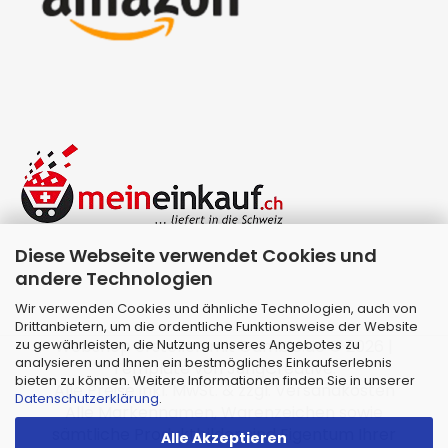
Diese Webseite verwendet Cookies und
andere Technologien
Wir verwenden Cookies und ähnliche Technologien, auch von
Drittanbietern, um die ordentliche Funktionsweise der Website
zu gewährleisten, die Nutzung unseres Angebotes zu
Webshop erstellen
mit Gambio.de © 2026 |
analysieren und Ihnen ein bestmögliches Einkaufserlebnis
Template von
JungCreative
.
bieten zu können. Weitere Informationen finden Sie in unserer
Alle Preise inkl. MwSt. & zzgl. Versandkosten
Datenschutzerklärung
.
Alle Markennamen, Warenzeichen sowie
sämtliche Produktbilder sind Eigentum Ihrer
Alle Akzeptieren