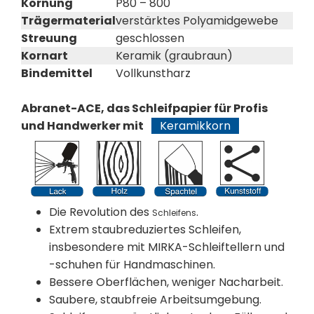
Körnung
P80 – 800
Trägermaterial
verstärktes Polyamidgewebe
Streuung
geschlossen
Kornart
Keramik (graubraun)
Bindemittel
Vollkunstharz
Abranet-ACE, das Schleifpapier für Profis
und Handwerker mit
Keramikkorn
Die Revolution des
.
Schleifens
Extrem staubreduziertes Schleifen,
insbesondere mit MIRKA-Schleiftellern und
-schuhen für Handmaschinen.
Bessere Oberflächen, weniger Nacharbeit.
Saubere, staubfreie Arbeitsumgebung.