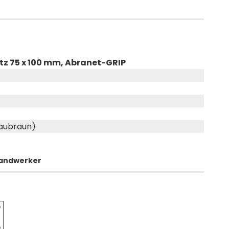
etz 75 x 100 mm, Abranet-GRIP
raubraun)
 Handwerker