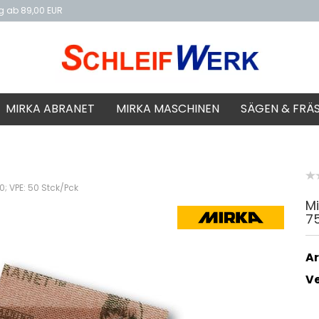
ng ab 89,00 EUR
f
MIRKA ABRANET
MIRKA MASCHINEN
SÄGEN & FRÄ
0; VPE: 50 Stck/Pck
Mi
75
Ar
V