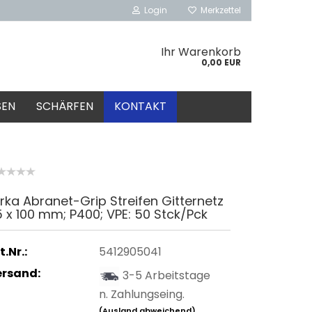
Login
Merkzettel
Ihr Warenkorb
0,00 EUR
SEN
SCHÄRFEN
KONTAKT
rka Abranet-Grip Streifen Gitternetz
 x 100 mm; P400; VPE: 50 Stck/Pck
t.Nr.:
5412905041
ersand:
3-5 Arbeitstage
n. Zahlungseing.
(Ausland abweichend)