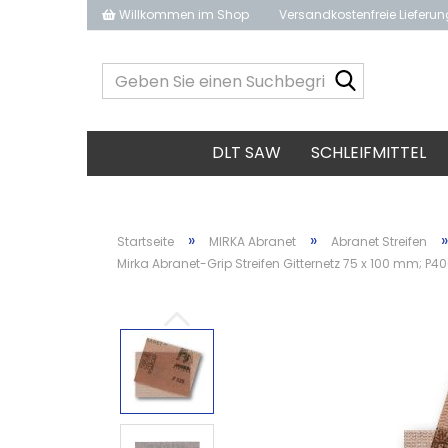
Willkommen im Shop
Versandkostenfreie Lieferu
Geben
Sie
einen
Suchbegrif
DLT SAW
SCHLEIFMITTEL
ein...
»
»
»
Startseite
MIRKA Abranet
Abranet Streifen
Mirka Abranet-Grip Streifen Gitternetz 75 x 100 mm; P40