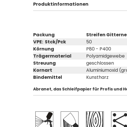
Produktinformationen
Packung
Streifen Gittern
VPE: Stck/Pck
50
Körnung
P80 - P400
Trägermaterial
Polyamidgewebe
Streuung
geschlossen
Kornart
Aluminiumoxid (g
Bindemittel
Kunstharz
Abranet, das Schleifpapier für Profis und