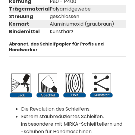
Körnung
P80 - P400
Trägermaterial
Polyamidgewebe
Streuung
geschlossen
Kornart
Aluminiumoxid (graubraun)
Bindemittel
Kunstharz
Abranet, das Schleifpapier für Profis und
Handwerker
Die Revolution des Schleifens.
Extrem staubreduziertes Schleifen,
insbesondere mit MIRKA-Schleiftellern und
-schuhen für Handmaschinen.