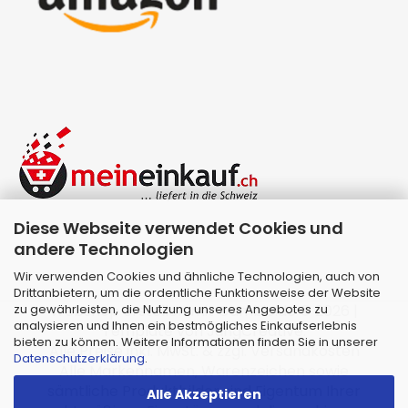
Diese Webseite verwendet Cookies und
andere Technologien
Wir verwenden Cookies und ähnliche Technologien, auch von
Drittanbietern, um die ordentliche Funktionsweise der Website
zu gewährleisten, die Nutzung unseres Angebotes zu
Webshop erstellen
mit Gambio.de © 2026 |
analysieren und Ihnen ein bestmögliches Einkaufserlebnis
Template von
JungCreative
.
bieten zu können. Weitere Informationen finden Sie in unserer
Alle Preise inkl. MwSt. & zzgl. Versandkosten
Datenschutzerklärung
.
Alle Markennamen, Warenzeichen sowie
sämtliche Produktbilder sind Eigentum Ihrer
Alle Akzeptieren