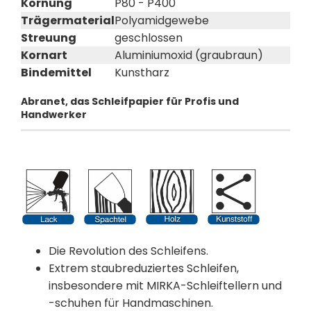
Körnung
P80 - P400
Trägermaterial
Polyamidgewebe
Streuung
geschlossen
Kornart
Aluminiumoxid (graubraun)
Bindemittel
Kunstharz
Abranet, das Schleifpapier für Profis und
Handwerker
Die Revolution des Schleifens.
Extrem staubreduziertes Schleifen,
insbesondere mit MIRKA-Schleiftellern und
-schuhen für Handmaschinen.