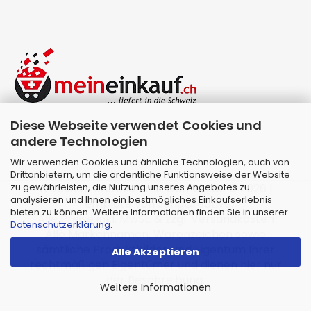
Diese Webseite verwendet Cookies und
andere Technologien
Wir verwenden Cookies und ähnliche Technologien, auch von
Drittanbietern, um die ordentliche Funktionsweise der Website
zu gewährleisten, die Nutzung unseres Angebotes zu
Webshop erstellen
mit Gambio.de © 2026 |
analysieren und Ihnen ein bestmögliches Einkaufserlebnis
Template von
JungCreative
.
bieten zu können. Weitere Informationen finden Sie in unserer
Alle Preise inkl. MwSt. & zzgl. Versandkosten
Datenschutzerklärung
.
Alle Markennamen, Warenzeichen sowie
sämtliche Produktbilder sind Eigentum Ihrer
Alle Akzeptieren
rechtmäßigen Eigentümer und dienen hier nur
der Beschreibung.
Weitere Informationen