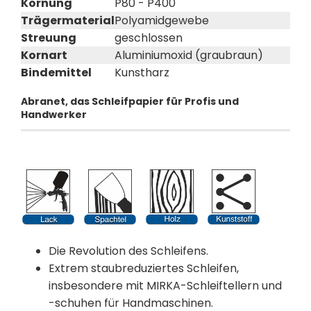
Körnung
P80 - P400
Trägermaterial
Polyamidgewebe
Streuung
geschlossen
Kornart
Aluminiumoxid (graubraun)
Bindemittel
Kunstharz
Abranet, das Schleifpapier für Profis und
Handwerker
Die Revolution des Schleifens.
Extrem staubreduziertes Schleifen,
insbesondere mit MIRKA-Schleiftellern und
-schuhen für Handmaschinen.