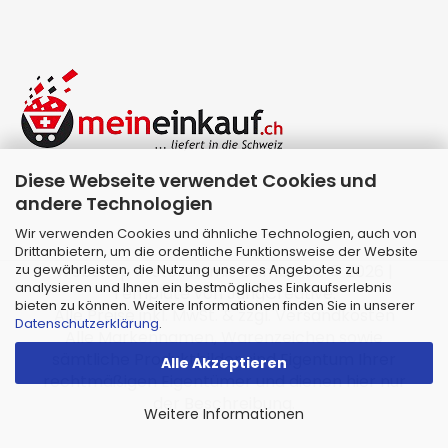
Diese Webseite verwendet Cookies und
andere Technologien
Wir verwenden Cookies und ähnliche Technologien, auch von
Drittanbietern, um die ordentliche Funktionsweise der Website
zu gewährleisten, die Nutzung unseres Angebotes zu
Webshop erstellen
mit Gambio.de © 2026 |
analysieren und Ihnen ein bestmögliches Einkaufserlebnis
Template von
JungCreative
.
bieten zu können. Weitere Informationen finden Sie in unserer
Alle Preise inkl. MwSt. & zzgl. Versandkosten
Datenschutzerklärung
.
Alle Markennamen, Warenzeichen sowie
sämtliche Produktbilder sind Eigentum Ihrer
Alle Akzeptieren
rechtmäßigen Eigentümer und dienen hier nur
der Beschreibung.
Weitere Informationen