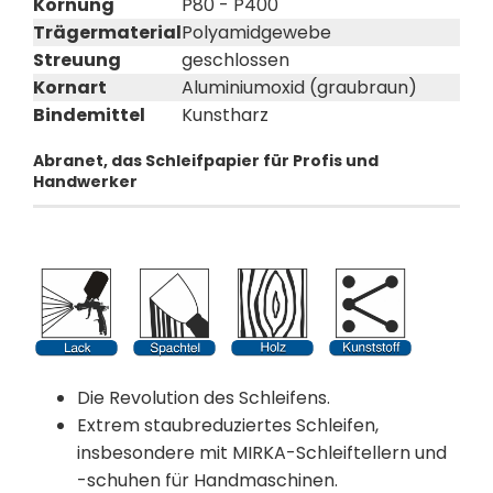
Körnung
P80 - P400
Trägermaterial
Polyamidgewebe
Streuung
geschlossen
Kornart
Aluminiumoxid (graubraun)
Bindemittel
Kunstharz
Abranet, das Schleifpapier für Profis und
Handwerker
Die Revolution des Schleifens.
Extrem staubreduziertes Schleifen,
insbesondere mit MIRKA-Schleiftellern und
-schuhen für Handmaschinen.