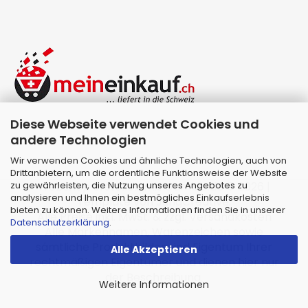
Diese Webseite verwendet Cookies und
andere Technologien
Wir verwenden Cookies und ähnliche Technologien, auch von
Drittanbietern, um die ordentliche Funktionsweise der Website
zu gewährleisten, die Nutzung unseres Angebotes zu
Webshop erstellen
mit Gambio.de © 2026 |
analysieren und Ihnen ein bestmögliches Einkaufserlebnis
Template von
JungCreative
.
bieten zu können. Weitere Informationen finden Sie in unserer
Alle Preise inkl. MwSt. & zzgl. Versandkosten
Datenschutzerklärung
.
Alle Markennamen, Warenzeichen sowie
sämtliche Produktbilder sind Eigentum Ihrer
Alle Akzeptieren
rechtmäßigen Eigentümer und dienen hier nur
der Beschreibung.
Weitere Informationen