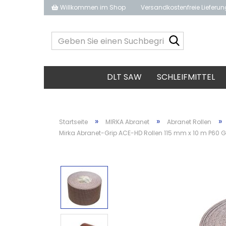
Willkommen im Shop
Versandkostenfreie Lieferu
Geben
Sie
einen
Suchbegrif
DLT SAW
SCHLEIFMITTEL
ein...
»
»
»
Startseite
MIRKA Abranet
Abranet Rollen
Mirka Abranet-Grip ACE-HD Rollen 115 mm x 10 m P60 Git