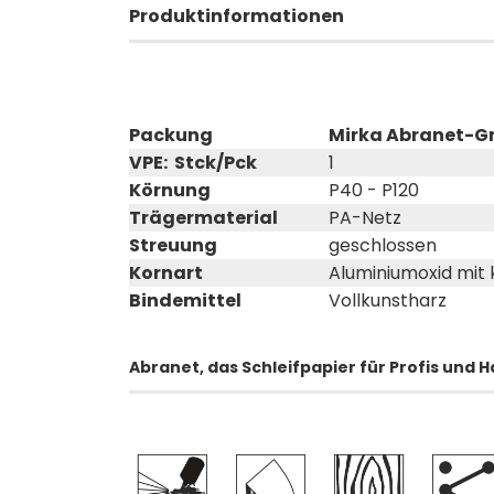
Produktinformationen
Packung
Mirka Abranet-Gr
VPE: Stck/Pck
1
Körnung
P40 - P120
Trägermaterial
PA-Netz
Streuung
geschlossen
Kornart
Aluminiumoxid mi
Bindemittel
Vollkunstharz
Abranet, das Schleifpapier für Profis und