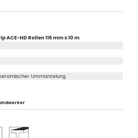
ip ACE-HD Rollen 115 mm x 10 m
t keramischer Ummantelung
 Handwerker