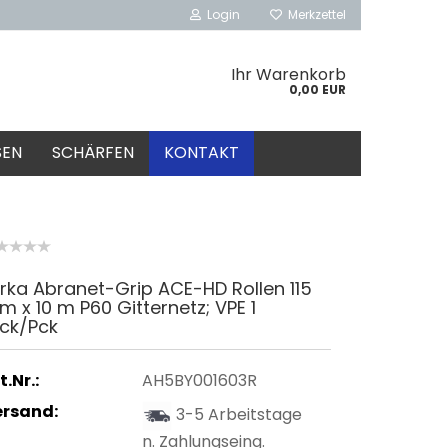
Login
Merkzettel
Ihr Warenkorb
0,00 EUR
SEN
SCHÄRFEN
KONTAKT
rka Abranet-Grip ACE-HD Rollen 115
 x 10 m P60 Gitternetz; VPE 1
tck/Pck
t.Nr.:
AH5BY001603R
ersand:
3-5 Arbeitstage
n. Zahlungseing.