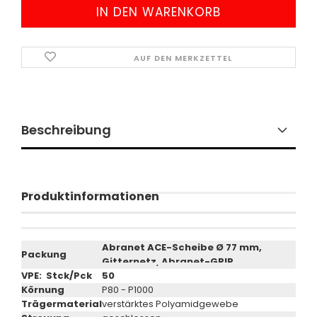
AUF DEN MERKZETTEL
Beschreibung
Produktinformationen
Abranet ACE-Scheibe Ø 77 mm,
Packung
Gitternetz, Abranet-GRIP
VPE: Stck/Pck
50
Körnung
P80 - P1000
Trägermaterial
verstärktes Polyamidgewebe