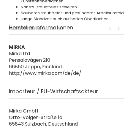
Kunststoffoberflächen
Nahezu staubfreies schleifen
Sauberes staubfreies und gesünderes Arbeitsumfeld
Lange Standzeit auch auf harten Oberflächen
Hersteller Informationen
Produktinfo
Kundenrezensionen
MIRKA
Mirka Ltd
Pensalavägen 210
66850 Jeppo, Finnland
http://www.mirka.com/de/de/
Importeur / EU-Wirtschaftsakteur
Mirka GmbH
Otto-Volger-Straße 1a
65843 Sulzbach, Deutschland