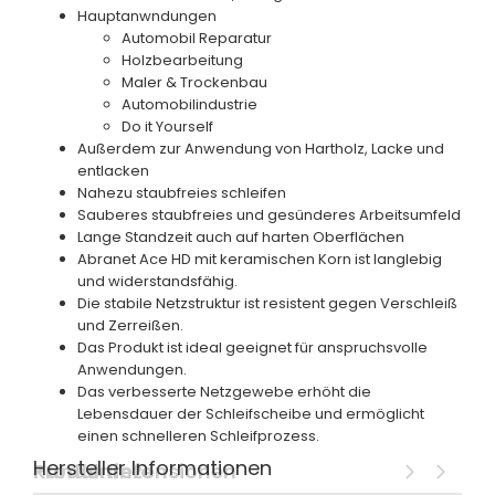
Hauptanwndungen
Automobil Reparatur
Holzbearbeitung
Maler & Trockenbau
Automobilindustrie
Do it Yourself
Außerdem zur Anwendung von Hartholz, Lacke und
entlacken
Nahezu staubfreies schleifen
Sauberes staubfreies und gesünderes Arbeitsumfeld
Lange Standzeit auch auf harten Oberflächen
Abranet Ace HD mit keramischen Korn ist langlebig
und widerstandsfähig.
Die stabile Netzstruktur ist resistent gegen Verschleiß
und Zerreißen.
Das Produkt ist ideal geeignet für anspruchsvolle
Anwendungen.
Das verbesserte Netzgewebe erhöht die
Lebensdauer der Schleifscheibe und ermöglicht
einen schnelleren Schleifprozess.
Hersteller Informationen
Produktinfo
Kundenrezensionen