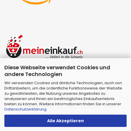
Diese Webseite verwendet Cookies und
andere Technologien
Wir verwenden Cookies und ähnliche Technologien, auch von
Drittanbietern, um die ordentliche Funktionsweise der Website
zu gewährleisten, die Nutzung unseres Angebotes zu
Webshop erstellen
mit Gambio.de © 2026 |
analysieren und Ihnen ein bestmögliches Einkaufserlebnis
Template von
JungCreative
.
bieten zu können. Weitere Informationen finden Sie in unserer
Alle Preise inkl. MwSt. & zzgl. Versandkosten
Datenschutzerklärung
.
Alle Markennamen, Warenzeichen sowie
sämtliche Produktbilder sind Eigentum Ihrer
Alle Akzeptieren
rechtmäßigen Eigentümer und dienen hier nur