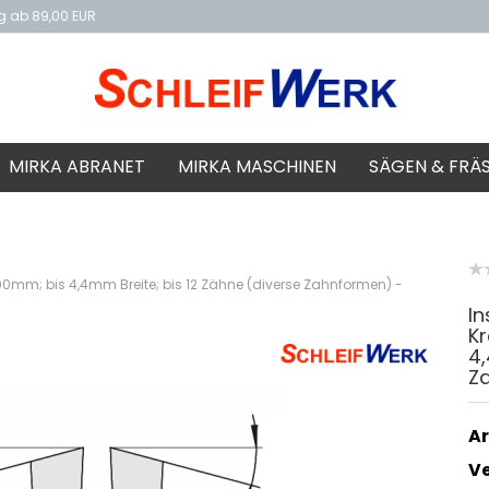
ng ab 89,00 EUR
f
MIRKA ABRANET
MIRKA MASCHINEN
SÄGEN & FRÄ
0mm; bis 4,4mm Breite; bis 12 Zähne (diverse Zahnformen) -
I
Kr
4,
Z
Ar
V