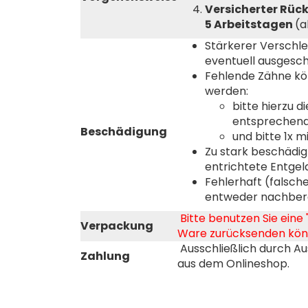
Versicherter Rüc
5 Arbeitstagen
(a
Stärkerer Verschl
eventuell ausgesch
Fehlende Zähne kö
werden:
bitte hierzu d
entsprechend
Beschädigung
und bitte 1x 
Zu stark beschädi
entrichtete Entgel
Fehlerhaft (falsc
entweder nachbere
Bitte benutzen Sie eine
Verpackung
Ware zurücksenden kön
Ausschließlich durch Au
Zahlung
aus dem Onlineshop.