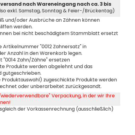
kversand nach Wareneingang nach ca. 3 bis
lso exkl. Samstag, Sonntag & Feier-/Brückentag)
eiß und/oder Ausbrüche an Zähnen können
liffen werden.
nnen bei nicht beschädigtem Stammblatt ersetzt
ie Artikelnummer "0012 Zahnersatz" in
er Anzahl in den Warenkorb legen.
mit "0014 Zahn/Zähne" ersetzen
gte Produkte werden abgelehnt und das
d gutgeschrieben.
he Produktauswahl) zugeschickte Produkte werden
chnet oder unberarbeitet zurückgesandt.
 "wiederverwendbare" Verpackung, in der wir Ihre
nen!
sgleich der Vorkassenrechnung (ausschließlich)