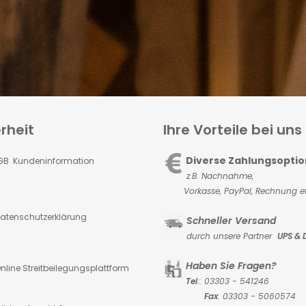
rheit
Ihre Vorteile bei uns
Diverse Zahlungsopti
GB Kundeninformation
z.B. Nachnahme,
Vorkasse,
PayPal, Rechnung et
atenschutzerklärung
Schneller Versand
durch unsere Partner
UPS & 
Haben Sie Fragen?
nline Streitbeilegungsplattform
Tel
.: 03303 - 541246
Fax
: 03303 - 5060574