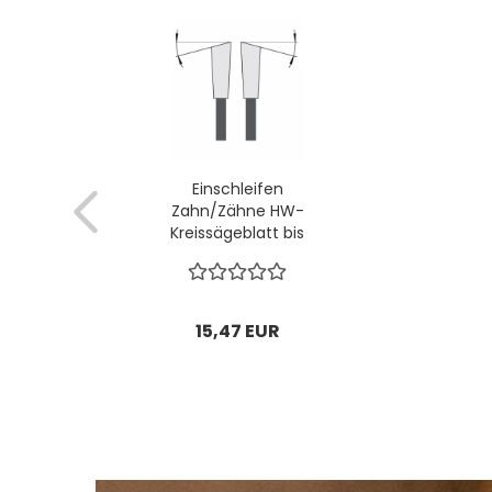
Einschleifen
Zahn/Zähne HW-
Kreissägeblatt bis
Ø400mm; bis
3,2mm Breite
(diverse
Zahnformen)
15,47 EUR