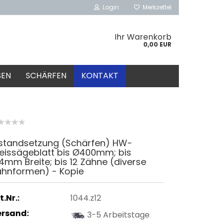
Login
Merkzettel
Ihr Warenkorb
0,00 EUR
SEN
SCHÄRFEN
KONTAKT
nstandsetzung (Schärfen) HW-
eissägeblatt bis Ø400mm; bis
4mm Breite; bis 12 Zähne (diverse
ahnformen) - Kopie
t.Nr.:
1044.z12
ersand:
3-5 Arbeitstage