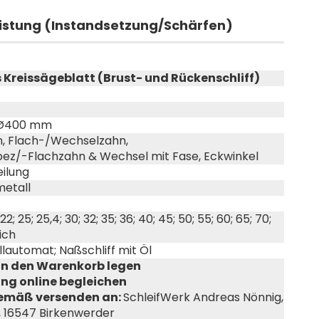
eistung (Instandsetzung/Schärfen)
Kreissägeblatt (Brust- und Rückenschliff)
u Ø400 mm
, Flach-/Wechselzahn,
ez/-Flachzahn & Wechsel mit Fase, Eckwinkel
eilung
etall
20; 22; 25; 25,4; 30; 32; 35; 36; 40; 45; 50; 55; 60; 65; 70;
ich
automat; Naßschliff mit Öl
in den Warenkorb legen
g online begleichen
emäß versenden an:
SchleifWerk Andreas Nönnig,
, 16547 Birkenwerder