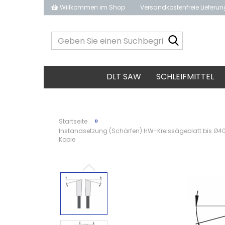
Willkommen im Shop
Versandkostenfreie Lieferu
Geben
Sie
einen
Suchbegrif
DLT SAW
SCHLEIFMITTEL
ein...
»
Startseite
Instandsetzung (Schärfen) HW-Kreissägeblatt bis Ø40
Kopie