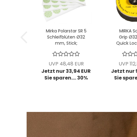
Mirka Polarstar SR 5
MIRKA Sc
Schleifblüten Ø32
Grip Ø3
mm, Stick;
Quick Lo
ungelocht; P3000,
ungel
VPE: 100 Stck/Pck
Schleifblü
VP
UVP 48,48 EUR
UVP 112
Jetzt nur 33,94 EUR
Jetzt nur
Sie sparen.... 30%
Sie spare