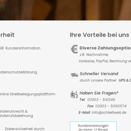
rheit
Ihre Vorteile bei uns
Diverse Zahlungsopti
GB Kundeninformation
z.B. Nachnahme,
Vorkasse,
PayPal, Rechnung et
atenschutzerklärung
Schneller Versand
durch unsere Partner
UPS & 
Haben Sie Fragen?
nline Streitbeilegungsplattform
Tel
.: 03303 - 541246
Fax
: 03303 - 5060574
iderrufsrecht &
E-Mail:
Info@schleifwerk.de
iderrufsbelehrung
atensicherheit durch