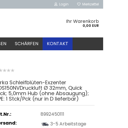
Login
Merkzettel
Ihr Warenkorb
0,00 EUR
SEN
SCHÄRFEN
KONTAKT
rka Schleifblüten-Exzenter
OS150NVDruckluft Ø 32mm, Quick
ock; 5,0mm Hub (ohne Absaugung);
E: 1 Stck/Pck (nur in D lieferbar)
t.Nr.:
8992450111
ersand:
3-5 Arbeitstage