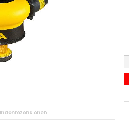
undenrezensionen