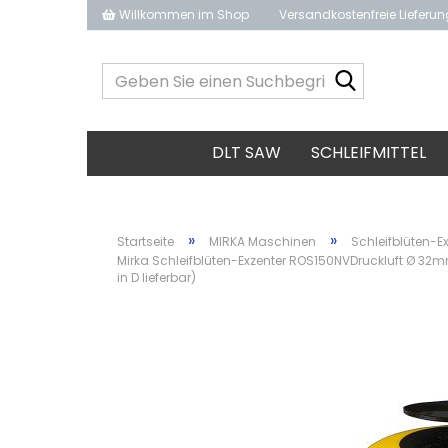
Willkommen im Shop
Versandkostenfreie Lieferu
Geben
Sie
einen
Suchbegrif
DLT SAW
SCHLEIFMITTEL
ein...
»
»
Startseite
MIRKA Maschinen
Schleifblüten-E
Mirka Schleifblüten-Exzenter ROS150NVDruckluft Ø 32m
in D lieferbar)