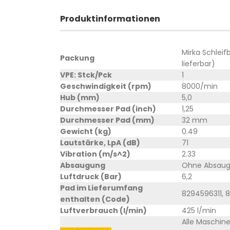
Produktinformationen
Mirka Schlei
Packung
lieferbar)
VPE: Stck/Pck
1
Geschwindigkeit (rpm)
8000/min
Hub (mm)
5,0
Durchmesser Pad (inch)
1,25
Durchmesser Pad (mm)
32 mm
Gewicht (kg)
0.49
Lautstärke, LpA (dB)
71
Vibration (m/s^2)
2.33
Absaugung
Ohne Absau
Luftdruck (Bar)
6,2
Pad im Lieferumfang
8294596311, 
enthalten (Code)
Luftverbrauch (l/min)
425 l/min
Alle Maschin