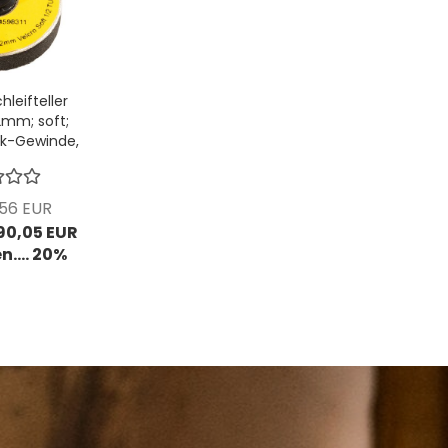
hleifteller
2mm; soft;
ck-Gewinde,
ocht für
tenexzenter;
E:...
,56 EUR
 90,05 EUR
n.... 20%