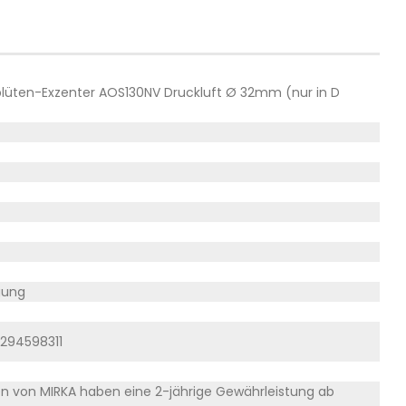
fblüten-Exzenter AOS130NV Druckluft Ø 32mm (nur in D
gung
8294598311
en von MIRKA haben eine 2-jährige Gewährleistung ab