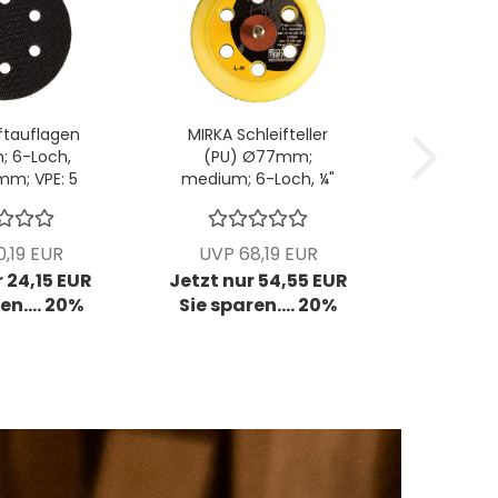
ftauflagen
MIRKA Schleifteller
 6-Loch,
(PU) Ø77mm;
mm; VPE: 5
medium; 6-Loch, ¼"
k/Pck
Gewinde; VPE: 1
Stck/Pck
,19 EUR
UVP 68,19 EUR
 24,15 EUR
Jetzt nur 54,55 EUR
en.... 20%
Sie sparen.... 20%