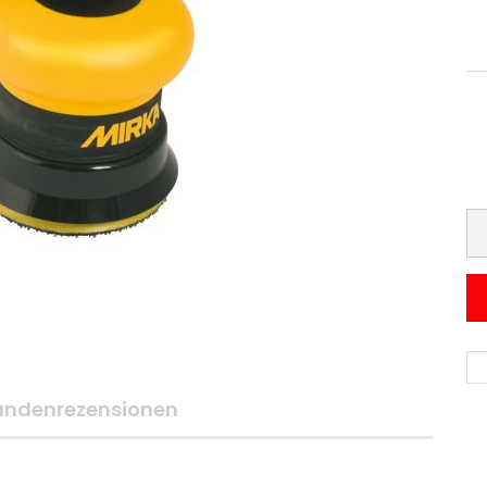
undenrezensionen