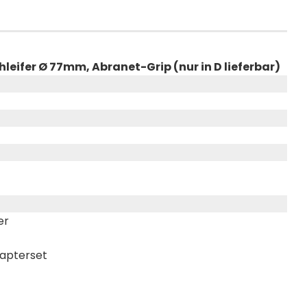
hleifer Ø 77mm, Abranet-Grip (nur in D lieferbar)
ler
dapterset