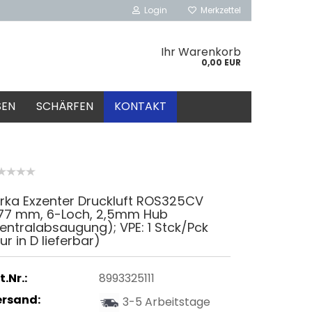
Login
Merkzettel
Ihr Warenkorb
0,00 EUR
SEN
SCHÄRFEN
KONTAKT
rka Exzenter Druckluft ROS325CV
77 mm, 6-Loch, 2,5mm Hub
entralabsaugung); VPE: 1 Stck/Pck
ur in D lieferbar)
t.Nr.:
8993325111
ersand:
3-5 Arbeitstage