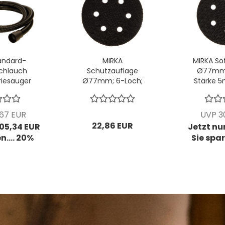
andard-
MIRKA
MIRKA So
chlauch
Schutzauflage
Ø77mm;
riesauger
Ø77mm; 6-Loch;
Stärke 5
sse VPE: 1
VPE: 5 Stck/Pck
Stc
/Pck
,67 EUR
UVP 30
22,86 EUR
105,34 EUR
Jetzt nur
n.... 20%
Sie spar