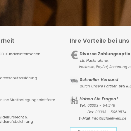
rheit
Ihre Vorteile bei uns
Diverse Zahlungsopti
GB Kundeninformation
z.B. Nachnahme,
Vorkasse,
PayPal, Rechnung et
atenschutzerklärung
Schneller Versand
durch unsere Partner
UPS & 
Haben Sie Fragen?
nline Streitbeilegungsplattform
Tel
.: 03303 - 541246
Fax
: 03303 - 5060574
iderrufsrecht &
E-Mail:
Info@schleifwerk.de
iderrufsbelehrung