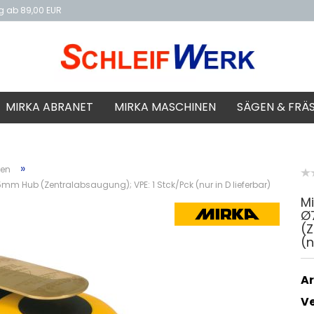
ng ab 89,00 EUR
f
MIRKA ABRANET
MIRKA MASCHINEN
SÄGEN & FRÄ
»
nen
mm Hub (Zentralabsaugung); VPE: 1 Stck/Pck (nur in D lieferbar)
Mi
Ø
(Z
(n
Ar
V