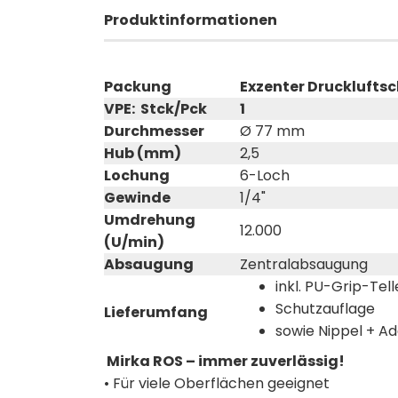
Produktinformationen
Packung
Exzenter Druckluftsc
VPE: Stck/Pck
1
Durchmesser
Ø 77 mm
Hub (mm)
2,5
Lochung
6-Loch
Gewinde
1/4"
Umdrehung
12.000
(U/min)
Absaugung
Zentralabsaugung
inkl. PU-Grip-Tel
Schutzauflage
Lieferumfang
sowie Nippel + A
Mirka ROS – immer zuverlässig!
• Für viele Oberflächen geeignet