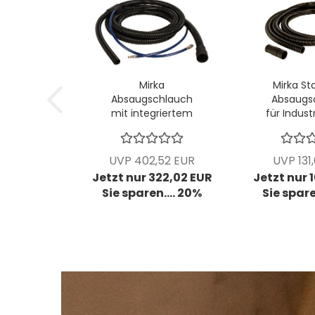
Mirka
Mirka St
Absaugschlauch
Absaugs
mit integriertem
für Indust
Koaxialschlauch für
für L+M Kla
Industriesauger
Stck
L+M Klasse VPE: 1
UVP 402,52 EUR
UVP 131
Stck/Pck...
Jetzt nur 322,02 EUR
Jetzt nur 
Sie sparen.... 20%
Sie spare