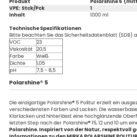
Produkt
Polarshine 5 (mitt
VPE: Stck/Pck
1
Inhalt
1000 ml
Technische Spezifikationen
Bitte beachten Sie das Sicherheitsdatenblatt (SDB) a
VOC
23
Viskosität
20,5
Farbe
Weiß
Dichte
1,05
pH
7,5 - 8,5
Polarshine® 5
Die einzigartige Polarshine® 5 Politur erzielt ein aus
verschiedensten Farben und Lacken. Die wasserbasier
Klarlacken und hinterlässt eine hochglänzende Oberfl
letzten Step nach der Polarshine® 15, 12 und 10 um e
Polarshine. Inspiriert von der Natur, respektvol
Informationen zu den MIRKA POLARSHINE POLITU