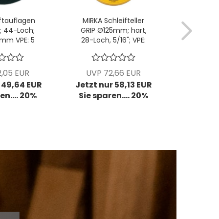
ftauflagen
MIRKA Schleifteller
MIRKA S
 44-Loch;
GRIP Ø125mm; hart,
Ø125mm
0mm VPE: 5
28-Loch, 5/16"; VPE:
Stärke
k/Pck
1 Stck/Pck
St
,05 EUR
UVP 72,66 EUR
UVP 6
 49,64 EUR
Jetzt nur 58,13 EUR
Jetzt nu
en.... 20%
Sie sparen.... 20%
Sie spa