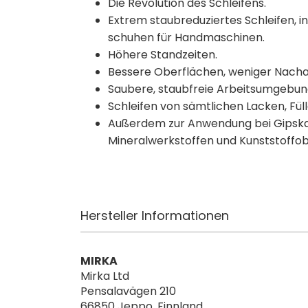
Die Revolution des Schleifens.
Extrem staubreduziertes Schleifen, i
schuhen für Handmaschinen.
Höhere Standzeiten.
Bessere Oberflächen, weniger Nacha
Saubere, staubfreie Arbeitsumgebun
Schleifen von sämtlichen Lacken, Fül
Außerdem zur Anwendung bei Gipskar
Mineralwerkstoffen und Kunststoffo
Hersteller Informationen
MIRKA
Mirka Ltd
Pensalavägen 210
66850 Jeppo, Finnland