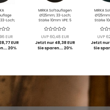
KA
MIRKA Softauflagen
MIRKA So
uflage
Ø125mm; 33-Loch;
Ø125mm;
33-Loch;
Stärke 10mm VPE: 5
Stärke 1
tck/Pck
Stck/Pck
Stc
,96 EUR
UVP 60,48 EUR
UVP 62
 28,77 EUR
Jetzt nur 48,38 EUR
Jetzt nur
n.... 20%
Sie sparen.... 20%
Sie spar