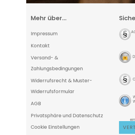
Mehr über...
Siche
A
Impressum
Kontakt
D
Versand- &
Zahlungsbedingungen
O
Widerrufsrecht & Muster-
Widerrufsformular
W
W
AGB
Privatsphäre und Datenschutz
D
eine 25
Cookie Einstellungen
VER