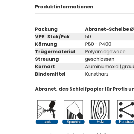
Produktinformationen
Packung
Abranet-Scheibe Ø 
VPE: Stck/Pck
50
Körnung
P80 - P400
Trägermaterial
Polyamidgewebe
Streuung
geschlossen
Kornart
Aluminiumoxid (grau
Bindemittel
Kunstharz
Abranet, das Schleifpapier für Profis