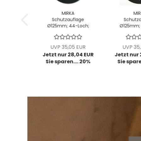
MIRKA
MIR
Schutzauflage
Schutza
Ø125mm; 44-Loch;
Ø125mm; 
VPE: 5 Stck/Pck
VPE: 5 S
UVP 35,05 EUR
UVP 35
Jetzt nur 28,04 EUR
Jetzt nur
Sie sparen.... 20%
Sie spare