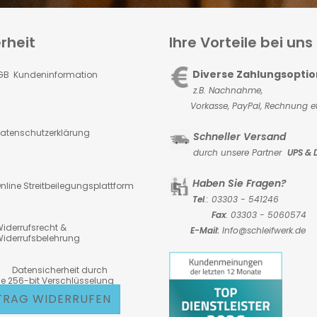
rheit
Ihre Vorteile bei uns
Diverse Zahlungsopti
GB Kundeninformation
z.B. Nachnahme,
Vorkasse,
PayPal, Rechnung et
atenschutzerklärung
Schneller Versand
durch unsere Partner
UPS & 
Haben Sie Fragen?
nline Streitbeilegungsplattform
Tel
.: 03303 - 541246
Fax
: 03303 - 5060574
iderrufsrecht &
E-Mail:
Info@schleifwerk.de
iderrufsbelehrung
atensicherheit durch
6-bit Verschlüsselung
TRAG WIDERRUFEN