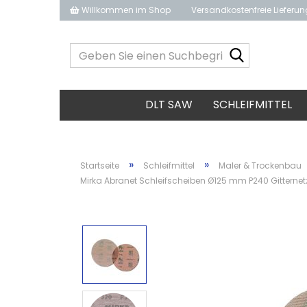
Willkommen im Shop
Versandkostenfreie Lieferu
Geben
Sie
einen
Suchbegrif
DLT SAW
SCHLEIFMITTEL
ein...
»
»
Startseite
Schleifmittel
Maler & Trockenbau
Mirka Abranet Schleifscheiben Ø125 mm P240 Gitternetz