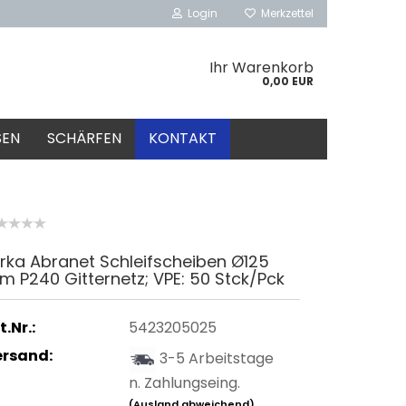
Login
Merkzettel
Ihr Warenkorb
0,00 EUR
SEN
SCHÄRFEN
KONTAKT
rka Abranet Schleifscheiben Ø125
 P240 Gitternetz; VPE: 50 Stck/Pck
t.Nr.:
5423205025
ersand:
3-5 Arbeitstage
n. Zahlungseing.
(Ausland abweichend)