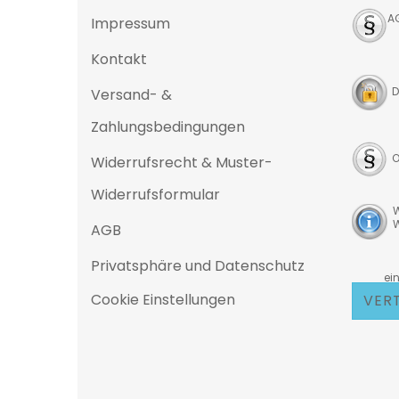
A
Impressum
Kontakt
D
Versand- &
Zahlungsbedingungen
O
Widerrufsrecht & Muster-
Widerrufsformular
W
W
AGB
Privatsphäre und Datenschutz
D
eine 25
Cookie Einstellungen
VER