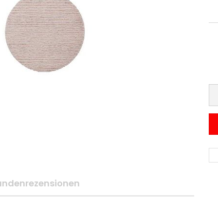
undenrezensionen