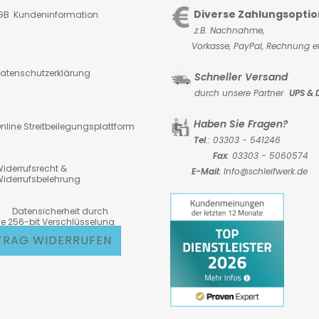
Diverse Zahlungsopti
GB Kundeninformation
z.B. Nachnahme,
Vorkasse,
PayPal, Rechnung et
atenschutzerklärung
Schneller Versand
durch unsere Partner
UPS & 
Haben Sie Fragen?
nline Streitbeilegungsplattform
Tel
.: 03303 - 541246
Fax
: 03303 - 5060574
iderrufsrecht &
E-Mail:
Info@schleifwerk.de
iderrufsbelehrung
atensicherheit durch
6-bit Verschlüsselung
TRAG WIDERRUFEN