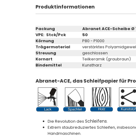
Produktinformationen
Packung
Abranet ACE-Scheibe Ø 
VPE: Stck/Pck
50
Körnung
P80 - P1000
Trägermaterial
verstärktes Polyamidgew
Streuung
geschlossen
Kornart
Teilkeramik (graubraun)
Bindemittel
Kunstharz
Abranet-ACE, das Schleifpapier für Pr
Schleifens
Die Revolution des
.
Extrem staubreduziertes Schleifen, insbeson
Handmaschinen.