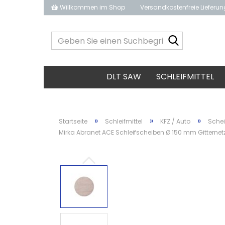
Willkommen im Shop
Versandkostenfreie Lieferu
Geben
Sie
einen
Suchbegrif
DLT SAW
SCHLEIFMITTEL
ein...
»
»
»
Startseite
Schleifmittel
KFZ / Auto
Sche
Mirka Abranet ACE Schleifscheiben Ø 150 mm Gitternetz