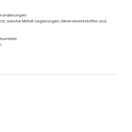
 Grundierungen.
lz, weiche Metall-Legierungen, Mineralwerkstoffen und
tsumfeld
n