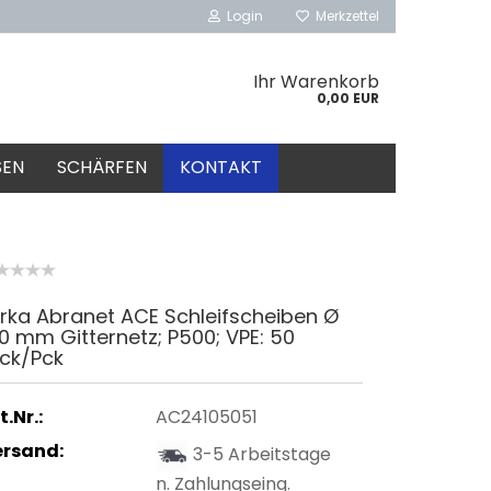
Login
Merkzettel
Ihr Warenkorb
0,00 EUR
SEN
SCHÄRFEN
KONTAKT
rka Abranet ACE Schleifscheiben Ø
0 mm Gitternetz; P500; VPE: 50
tck/Pck
t.Nr.:
AC24105051
ersand:
3-5 Arbeitstage
n. Zahlungseing.