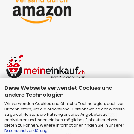
Diese Webseite verwendet Cookies und
andere Technologien
Wir verwenden Cookies und ähnliche Technologien, auch von
Drittanbietern, um die ordentliche Funktionsweise der Website
zu gewährleisten, die Nutzung unseres Angebotes zu
Webshop erstellen
mit Gambio.de © 2026 |
analysieren und Ihnen ein bestmögliches Einkaufserlebnis
Template von
JungCreative
.
bieten zu können. Weitere Informationen finden Sie in unserer
Alle Preise inkl. MwSt. & zzgl. Versandkosten
Datenschutzerklärung
.