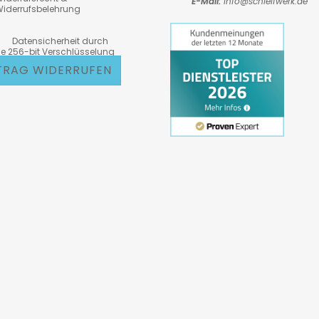
E-Mail:
Info@schleifwerk.de
iderrufsbelehrung
atensicherheit durch
6-bit Verschlüsselung
TRAG WIDERRUFEN