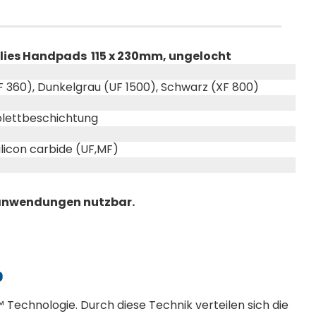
fvlies Handpads 115 x 230mm, ungelocht
F 360), Dunkelgrau (UF 1500), Schwarz (XF 800)
lettbeschichtung
licon carbide (UF,MF)
enanwendungen nutzbar.
™ Technologie. Durch diese Technik verteilen sich die