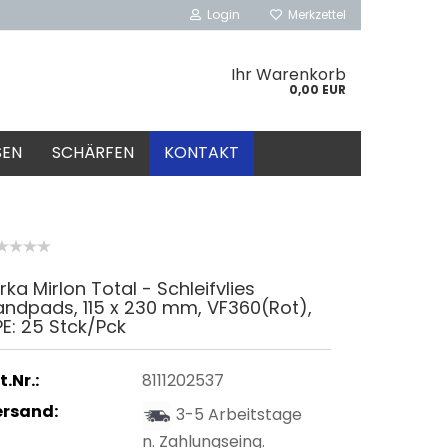
Login
Merkzettel
Ihr Warenkorb
0,00 EUR
SEN
SCHÄRFEN
KONTAKT
rka Mirlon Total - Schleifvlies
ndpads, 115 x 230 mm, VF360(Rot),
E: 25 Stck/Pck
t.Nr.:
8111202537
ersand:
3-5 Arbeitstage
n. Zahlungseing.