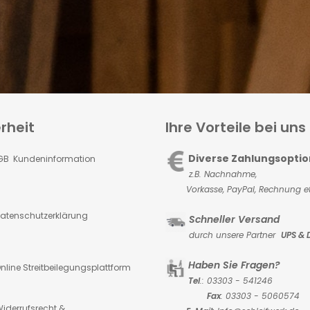
rheit
Ihre Vorteile bei uns
Diverse Zahlungsopti
GB Kundeninformation
z.B. Nachnahme,
Vorkasse,
PayPal, Rechnung et
atenschutzerklärung
Schneller Versand
durch unsere Partner
UPS & 
Haben Sie Fragen?
nline Streitbeilegungsplattform
Tel
.: 03303 - 541246
Fax
: 03303 - 5060574
iderrufsrecht &