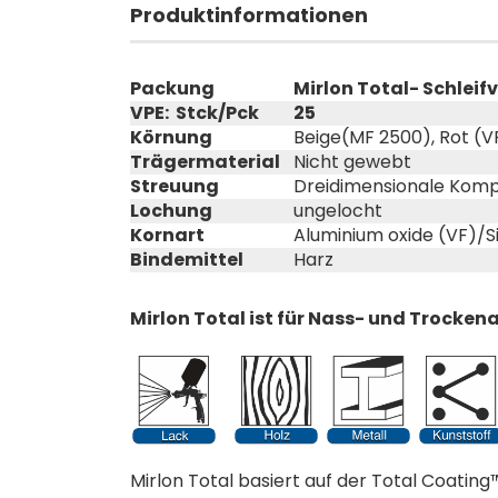
Produktinformationen
Packung
Mirlon Total- Schlei
VPE: Stck/Pck
25
Körnung
Beige(MF 2500), Rot (V
Trägermaterial
Nicht gewebt
Streuung
Dreidimensionale Komp
Lochung
ungelocht
Kornart
Aluminium oxide (VF)/Si
Bindemittel
Harz
Mirlon Total ist für Nass- und Trock
Mirlon Total basiert auf der Total Coating